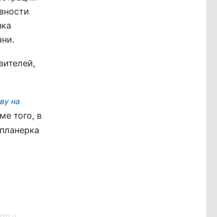
вности
нка
зни.
вителей,
ву на
ме того, в
 планерка
ст и