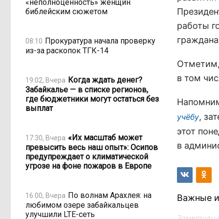
«неполноценность» женщин
Президен
библейским сюжетом
работы г
граждана
Прокуратура начала проверку
08:10
из-за раскопок ТГК-14
Отметим,
в том чи
Когда ждать денег?
19:02, Вчера
Забайкалье — в списке регионов,
где бюджетники могут остаться без
Напомним
выплат
, за
учёбу
этот пон
«Их масштаб может
17:30, Вчера
в админи
превысить весь наш опыт»: Осипов
предупреждает о климатической
угрозе на фоне пожаров в Европе
По волнам Арахлея: на
16:00, Вчера
Важные и
любимом озере забайкальцев
улучшили LTE-сеть
Заметили 