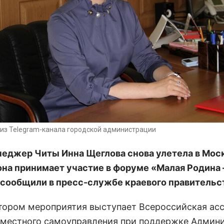
из Telegram-канала городской администрации
еджер Читы Инна Щеглова снова улетела в Моск
 она принимает участие в форуме
«Малая Родина 
 сообщили в пресс-службе краевого правительс
тором мероприятия выступает Всероссийская ас
 местного самоуправления при поддержке Админ