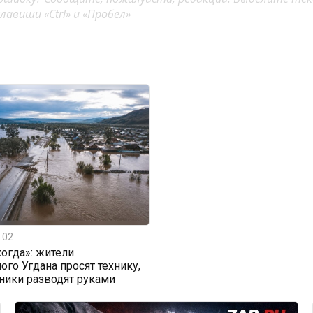
авиши «Ctrl» и «Пробел»
:02
огда»: жители
ого Угдана просят технику,
ники разводят руками