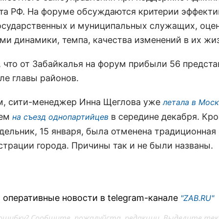
та РФ. На форуме обсуждаются
критерии эффекти
осударственных и муниципальных служащих, оце
ми динамики, темпа, качества изменений в их жи
 что от Забайкалья на форум прибыли 56 предста
сле главы районов.
, сити-менеджер Инна Щеглова уже
летала в Моск
тем
в середине декабря. Кро
на съезд однопартийцев
едельник, 15 января, была отменена традиционная
страции города. Причины так и не были названы.
 оперативные новости в telegram-канале
"ZAB.RU"
ошибку? Сообщите, пожалуйста, редакции. Выделите тек