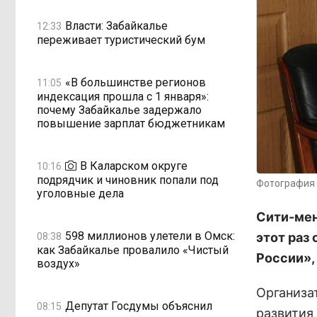
Власти: Забайкалье
12:33
переживает туристический бум
«В большинстве регионов
11:05
индексация прошла с 1 января»:
почему Забайкалье задержало
повышение зарплат бюджетникам
В Каларском округе
10:16
подрядчик и чиновник попали под
Фотография 
уголовные дела
Сити-мен
598 миллионов улетели в Омск:
этот раз
08:38
как Забайкалье провалило «Чистый
России»,
воздух»
Организа
Депутат Госдумы объяснил
08:15
развития