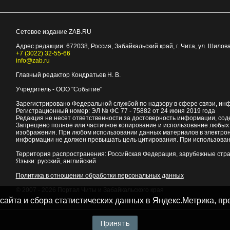
Сетевое издание ZAB.RU
Адрес редакции:
672038
, Россия, Забайкальский край, г.
Чита
,
ул. Шилова
+7 (3022) 32-55-66
info@zab.ru
Главный редактор Кондратьев Н. В.
Учредитель - ООО "Событие"
Зарегистрировано Федеральной службой по надзору в сфере связи, ин
Регистрационный номер: ЭЛ № ФС 77 - 75882 от 24 июня 2019 года
Редакция не несет ответственности за достоверность информации, со
Запрещено полное или частичное копирование и использование любых м
изображения. При любом использовании данных материалов в электро
информации не должен превышать цель цитирования. При использован
Территория распространения: Российская Федерация, зарубежные стр
Языки: русский, английский
Политика в отношении обработки персональных данных
© 2007 - 2026
Портал Читы и Забайкальского края
 сайта и сбора статистических данных в Яндекс.Метрика, 
Принять