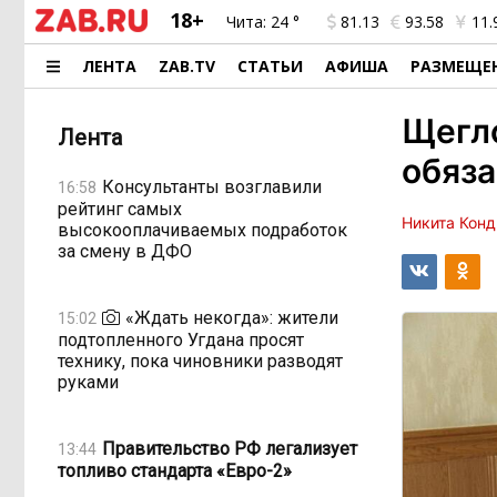
18+
Чита:
24 °
81.13
93.58
11.
ЛЕНТА
ZAB.TV
СТАТЬИ
АФИША
РАЗМЕЩЕ
Щегло
Лента
обяза
Консультанты возглавили
16:58
рейтинг самых
Никита Конд
высокооплачиваемых подработок
за смену в ДФО
«Ждать некогда»: жители
15:02
подтопленного Угдана просят
технику, пока чиновники разводят
руками
Правительство РФ легализует
13:44
топливо стандарта «Евро-2»