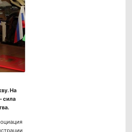
ву. На
– сила
тва.
социация
истрации