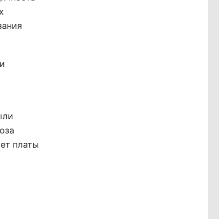
х
зания
ии
ыли
оза
чет платы