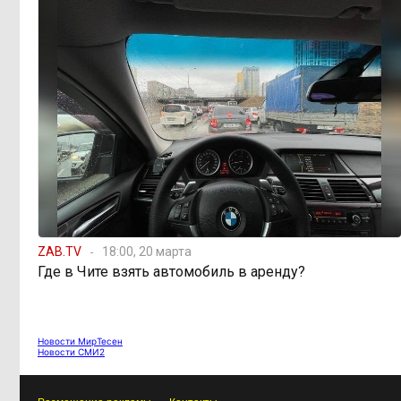
Почти половина
15:10, 4 августа
дальневосточников готовы
пересесть на электрички
Тайна Тургинского
14:59, 4 августа
озера: почему рыбы эпохи
динозавров сохранились в
Забайкалье лучше, чем где-либо
250 миллионов на
13:59, 4 августа
котельные: Могочинский округ
готовится к зиме
ZAB.TV
18:00, 20 марта
Где в Чите взять автомобиль в аренду?
Забайкалье зовёт
13:02, 4 августа
«Роснефть» и «Газпромнефть»
строить АЗС
Новости МирТесен
Новости СМИ2
Вместо корабля —
11:59, 4 августа