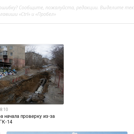
ошибку? Сообщите, пожалуйста, редакции. Выделите тек
авиши «Ctrl» и «Пробел»
8:10
а начала проверку из-за
ГК-14