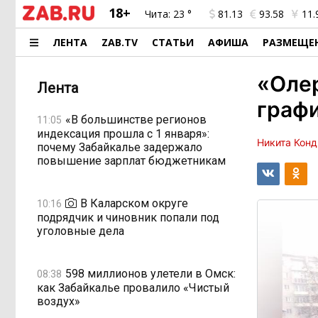
18+
Чита:
23 °
81.13
93.58
11.
ЛЕНТА
ZAB.TV
СТАТЬИ
АФИША
РАЗМЕЩЕ
«Оле
Лента
графи
«В большинстве регионов
11:05
индексация прошла с 1 января»:
Никита Конд
почему Забайкалье задержало
повышение зарплат бюджетникам
В Каларском округе
10:16
подрядчик и чиновник попали под
уголовные дела
598 миллионов улетели в Омск:
08:38
как Забайкалье провалило «Чистый
воздух»