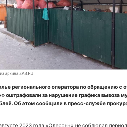
из архива ZAB.RU
алье регионального оператора по обращению с 
» оштрафовали за нарушение графика вывоза му
блей. Об этом сообщили в пресс-службе проку
августе 2023 года «Олерон+» не соблюдал перио