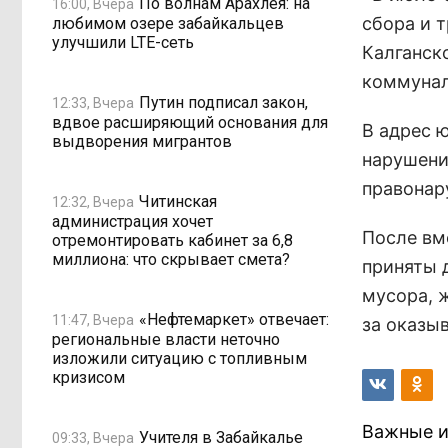
По волнам Арахлея: на
16:00, Вчера
сбора и 
любимом озере забайкальцев
улучшили LTE-сеть
Калганск
коммунал
Путин подписал закон,
12:33, Вчера
вдвое расширяющий основания для
В адрес 
выдворения мигрантов
нарушени
правонар
Читинская
12:32, Вчера
администрация хочет
После вм
отремонтировать кабинет за 6,8
миллиона: что скрывает смета?
приняты 
мусора, 
«Нефтемаркет» отвечает:
11:47, Вчера
за оказы
региональные власти неточно
изложили ситуацию с топливным
кризисом
Важные и
Учителя в Забайкалье
09:33, Вчера