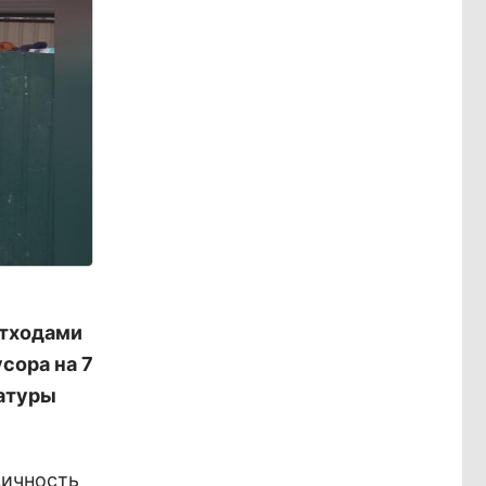
отходами
сора на 7
ратуры
дичность