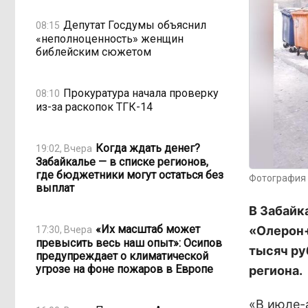
Депутат Госдумы объяснил
08:15
«неполноценность» женщин
библейским сюжетом
Прокуратура начала проверку
08:10
из-за раскопок ТГК-14
Когда ждать денег?
19:02, Вчера
Забайкалье — в списке регионов,
где бюджетники могут остаться без
Фотография 
выплат
В Забайк
«Их масштаб может
«Олерон+
17:30, Вчера
превысить весь наш опыт»: Осипов
тысяч ру
предупреждает о климатической
угрозе на фоне пожаров в Европе
региона.
«В
июле-