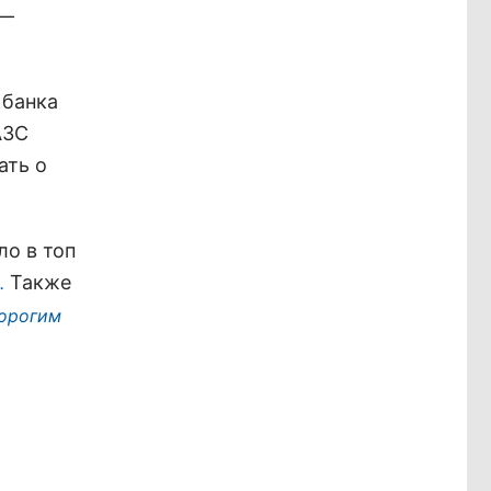
 —
 банка
АЗС
ать о
ло в топ
Также
.
дорогим