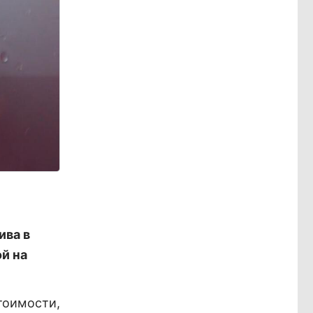
ива в
й на
тоимости,