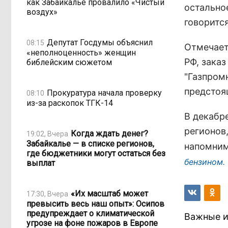
как Забайкалье провалило «Чистый
остально
воздух»
говоритс
Депутат Госдумы объяснил
08:15
Отмечает
«неполноценность» женщин
РФ, зака
библейским сюжетом
"Газпром
предстоя
Прокуратура начала проверку
08:10
из-за раскопок ТГК-14
В декабр
регионов
Когда ждать денег?
19:02, Вчера
Забайкалье — в списке регионов,
напомним
где бюджетники могут остаться без
бензином.
выплат
«Их масштаб может
17:30, Вчера
превысить весь наш опыт»: Осипов
предупреждает о климатической
Важные и
угрозе на фоне пожаров в Европе