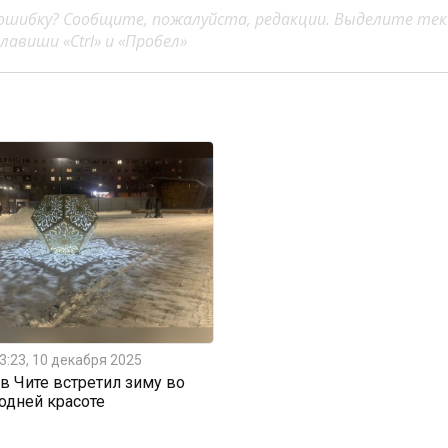
ошибку? Сообщите, пожалуйста, редакции. Выделите тек
авиши «Ctrl» и «Пробел»
3:23, 10 декабря 2025
 Чите встретил зиму во
одней красоте