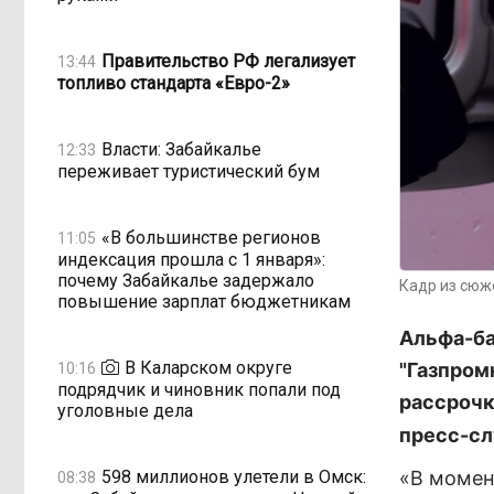
Правительство РФ легализует
13:44
топливо стандарта «Евро-2»
Власти: Забайкалье
12:33
переживает туристический бум
«В большинстве регионов
11:05
индексация прошла с 1 января»:
почему Забайкалье задержало
Кадр из сюж
повышение зарплат бюджетникам
Альфа-ба
В Каларском округе
"Газпром
10:16
подрядчик и чиновник попали под
рассрочк
уголовные дела
пресс-сл
598 миллионов улетели в Омск:
«В момен
08:38