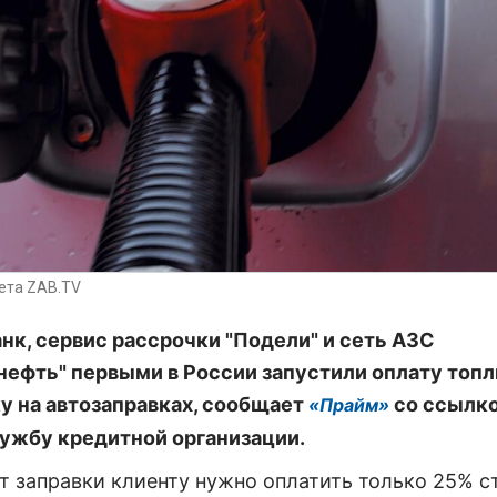
ета ZAB.TV
нк, сервис рассрочки "Подели" и сеть АЗС
нефть" первыми в России запустили оплату топл
у на автозаправках, сообщает
со ссылко
«Прайм»
ужбу кредитной организации.
т заправки клиенту нужно оплатить только 25% с