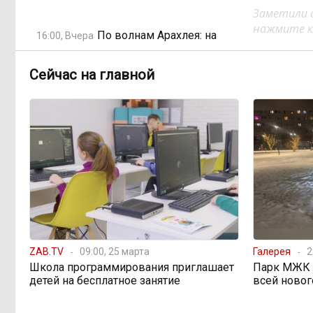
Заметили 
нажмите кл
По волнам Арахлея: на
16:00, Вчера
любимом озере забайкальцев
улучшили LTE-сеть
Сейчас на главной
Путин подписал закон,
12:33, Вчера
вдвое расширяющий основания для
выдворения мигрантов
Читинская
12:32, Вчера
администрация хочет
отремонтировать кабинет за 6,8
миллиона: что скрывает смета?
ZAB.TV
09:00, 25 марта
Галерея
2
«Нефтемаркет» отвечает:
11:47, Вчера
Школа программирования приглашает
Парк МЖК в
региональные власти неточно
детей на бесплатное занятие
всей новог
изложили ситуацию с топливным
кризисом