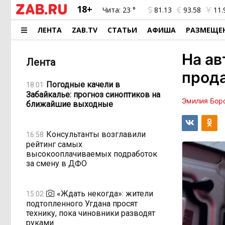
18+
Чита:
23 °
81.13
93.58
11.
ЛЕНТА
ZAB.TV
СТАТЬИ
АФИША
РАЗМЕЩЕ
На ав
Лента
прода
Погодные качели в
18:01
Забайкалье: прогноз синоптиков на
Эмилия Бор
ближайшие выходные
Консультанты возглавили
16:58
рейтинг самых
высокооплачиваемых подработок
за смену в ДФО
«Ждать некогда»: жители
15:02
подтопленного Угдана просят
технику, пока чиновники разводят
руками