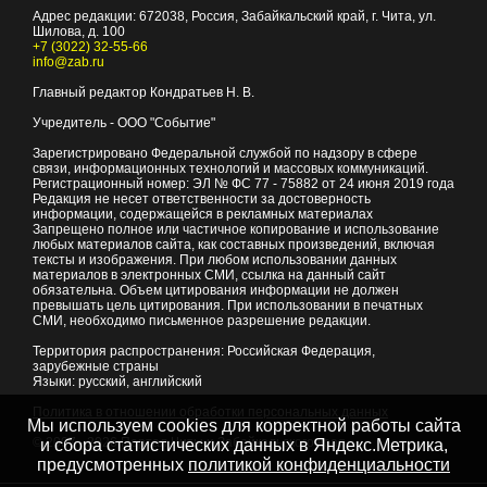
Адрес редакции:
672038
, Россия, Забайкальский край, г.
Чита
,
ул.
Шилова, д. 100
+7 (3022) 32-55-66
info@zab.ru
Главный редактор Кондратьев Н. В.
Учредитель - ООО "Событие"
Зарегистрировано Федеральной службой по надзору в сфере
связи, информационных технологий и массовых коммуникаций.
Регистрационный номер: ЭЛ № ФС 77 - 75882 от 24 июня 2019 года
Редакция не несет ответственности за достоверность
информации, содержащейся в рекламных материалах
Запрещено полное или частичное копирование и использование
любых материалов сайта, как составных произведений, включая
тексты и изображения. При любом использовании данных
материалов в электронных СМИ, ссылка на данный сайт
обязательна. Объем цитирования информации не должен
превышать цель цитирования. При использовании в печатных
СМИ, необходимо письменное разрешение редакции.
Территория распространения: Российская Федерация,
зарубежные страны
Языки: русский, английский
Политика в отношении обработки персональных данных
Мы используем cookies для корректной работы сайта
© 2007 - 2026
Портал Читы и Забайкальского края
и сбора статистических данных в Яндекс.Метрика,
предусмотренных
политикой конфиденциальности