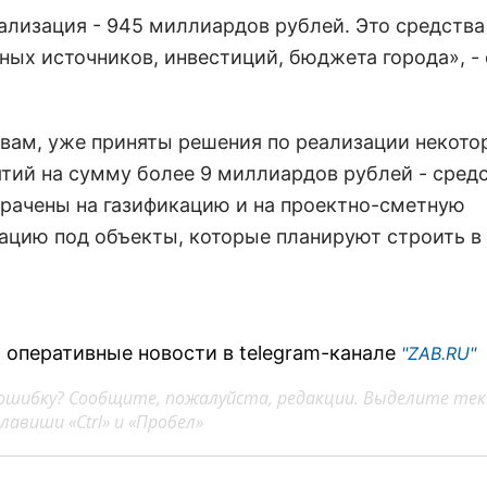
ализация - 945 миллиардов рублей. Это средства
ных источников, инвестиций, бюджета города», -
овам, уже приняты решения по реализации некото
тий на сумму более 9 миллиардов рублей - сред
трачены на газификацию и на проектно-сметную
ацию под объекты, которые планируют строить в 
 оперативные новости в telegram-канале
"ZAB.RU"
ошибку? Сообщите, пожалуйста, редакции. Выделите тек
авиши «Ctrl» и «Пробел»