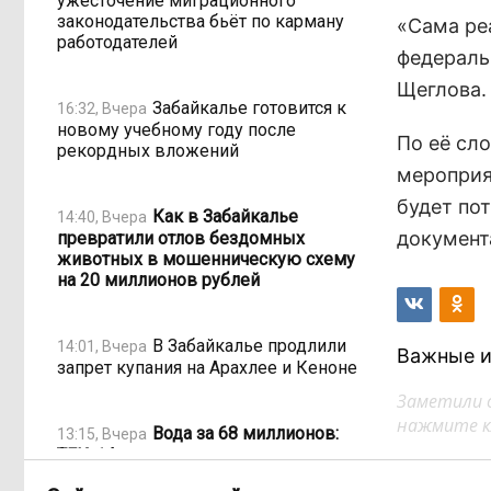
ужесточение миграционного
законодательства бьёт по карману
«Сама ре
работодателей
федераль
Щеглова.
Забайкалье готовится к
16:32, Вчера
новому учебному году после
По её сл
рекордных вложений
мероприя
будет по
Как в Забайкалье
14:40, Вчера
документ
превратили отлов бездомных
животных в мошенническую схему
на 20 миллионов рублей
В Забайкалье продлили
14:01, Вчера
Важные и
запрет купания на Арахлее и Кеноне
Заметили 
нажмите кл
Вода за 68 миллионов:
13:15, Вчера
ТГК-14 заплатит государству за
пользование Кеноном и Ингодой