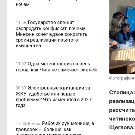
ночам
Государство спешит
11:58
распродать конфискат: почему
Минфин хочет вдвое сократить
сроки реализации изъятого
имущества
Одна метеостанция на весь
11:02
город: как Чита не замечает ливней
Фотография 
Электронные квитанции за
08:59
Столица 
ЖКУ: удобство или новые
проблемы? Что изменится с 2027
реализац
года
рассчита
читинско
Рабочих рук меньше, а
17:03, Вчера
Щеглова.
проверок — больше: как