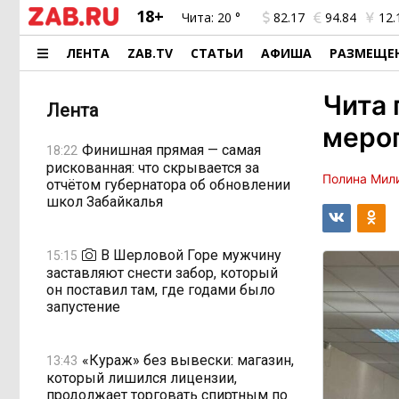
18+
Чита:
20 °
82.17
94.84
12.
ЛЕНТА
ZAB.TV
СТАТЬИ
АФИША
РАЗМЕЩЕ
Чита 
Лента
меро
Финишная прямая — самая
18:22
рискованная: что скрывается за
Полина Мил
отчётом губернатора об обновлении
школ Забайкалья
В Шерловой Горе мужчину
15:15
заставляют снести забор, который
он поставил там, где годами было
запустение
«Кураж» без вывески: магазин,
13:43
который лишился лицензии,
продолжает торговать спиртным по