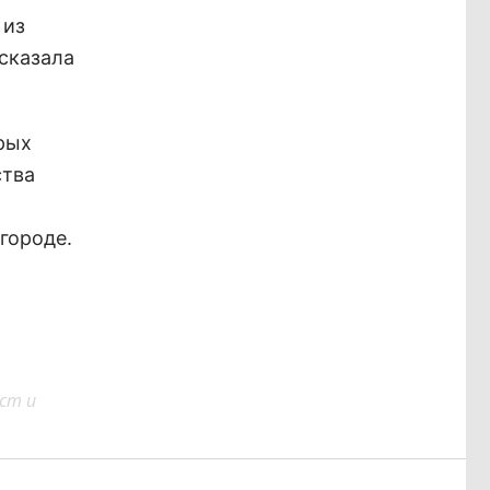
 из
 сказала
рых
ства
городе.
ст и