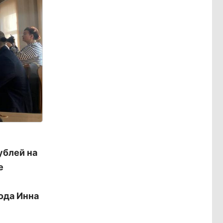
ублей на
е
ода Инна