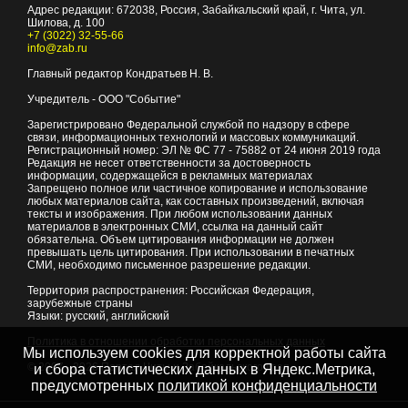
Адрес редакции:
672038
, Россия, Забайкальский край, г.
Чита
,
ул.
Шилова, д. 100
+7 (3022) 32-55-66
info@zab.ru
Главный редактор Кондратьев Н. В.
Учредитель - ООО "Событие"
Зарегистрировано Федеральной службой по надзору в сфере
связи, информационных технологий и массовых коммуникаций.
Регистрационный номер: ЭЛ № ФС 77 - 75882 от 24 июня 2019 года
Редакция не несет ответственности за достоверность
информации, содержащейся в рекламных материалах
Запрещено полное или частичное копирование и использование
любых материалов сайта, как составных произведений, включая
тексты и изображения. При любом использовании данных
материалов в электронных СМИ, ссылка на данный сайт
обязательна. Объем цитирования информации не должен
превышать цель цитирования. При использовании в печатных
СМИ, необходимо письменное разрешение редакции.
Территория распространения: Российская Федерация,
зарубежные страны
Языки: русский, английский
Политика в отношении обработки персональных данных
Мы используем cookies для корректной работы сайта
© 2007 - 2026
Портал Читы и Забайкальского края
и сбора статистических данных в Яндекс.Метрика,
предусмотренных
политикой конфиденциальности