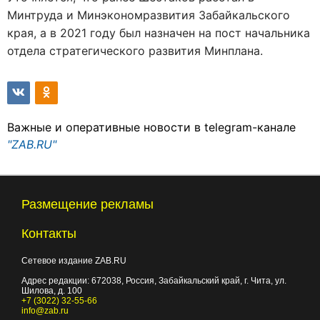
Минтруда и Минэкономразвития Забайкальского
края, а в 2021 году был назначен на пост начальника
отдела стратегического развития Минплана.
Важные и оперативные новости в telegram-канале
"ZAB.RU"
Размещение рекламы
Контакты
Сетевое издание ZAB.RU
Адрес редакции:
672038
, Россия, Забайкальский край, г.
Чита
,
ул.
Шилова, д. 100
+7 (3022) 32-55-66
info@zab.ru