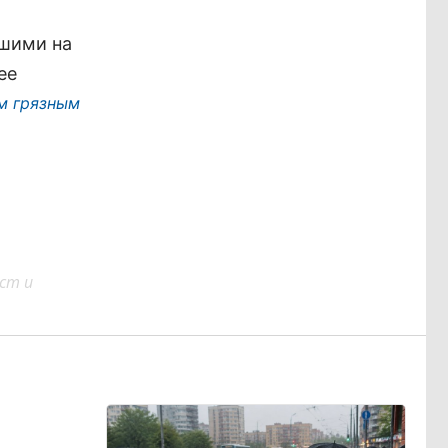
шими на
ее
м грязным
ст и