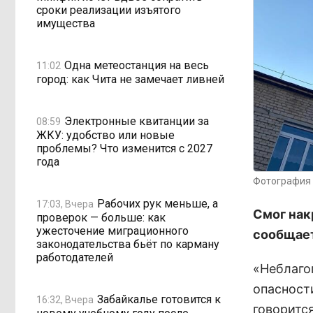
сроки реализации изъятого
имущества
Одна метеостанция на весь
11:02
город: как Чита не замечает ливней
Электронные квитанции за
08:59
ЖКУ: удобство или новые
проблемы? Что изменится с 2027
года
Фотография 
Рабочих рук меньше, а
17:03, Вчера
Смог нак
проверок — больше: как
ужесточение миграционного
сообщает
законодательства бьёт по карману
работодателей
«Неблаго
опасности
Забайкалье готовится к
16:32, Вчера
говоритс