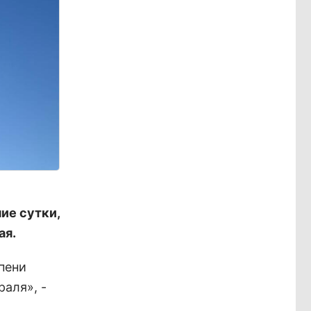
ие сутки,
ая.
пени
раля», -