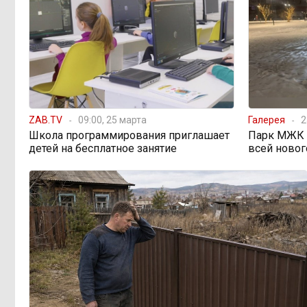
От 35 до 60 процентов за
11:02, Вчера
две недели: как Забайкалье
готовится к зиме
Сахар, курица и хлеб
09:31, Вчера
продолжают дорожать, а статистика
рисует обратное
ZAB.TV
09:00, 25 марта
Галерея
2
Школа программирования приглашает
Парк МЖК в
детей на бесплатное занятие
всей новог
Забайкалье строит
08:01, Вчера
дамбы раньше сроков, чтобы
паводки не застали врасплох
Погодные качели в
18:01, 6 августа
Забайкалье: прогноз синоптиков на
ближайшие выходные
Консультанты
16:58, 6 августа
возглавили рейтинг самых