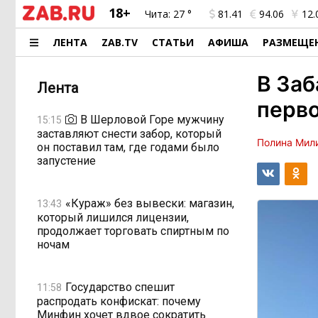
18+
Чита:
27 °
81.41
94.06
12.
ЛЕНТА
ZAB.TV
СТАТЬИ
АФИША
РАЗМЕЩЕ
В Заб
Лента
перво
В Шерловой Горе мужчину
15:15
заставляют снести забор, который
Полина Мил
он поставил там, где годами было
запустение
«Кураж» без вывески: магазин,
13:43
который лишился лицензии,
продолжает торговать спиртным по
ночам
Государство спешит
11:58
распродать конфискат: почему
Минфин хочет вдвое сократить