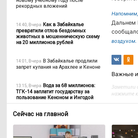
новому учебному году после
рекордных вложений
Напомним,
Дальнем 
Как в Забайкалье
14:40, Вчера
превратили отлов бездомных
сообщало
животных в мошенническую схему
воздухом.
на 20 миллионов рублей
В Забайкалье продлили
14:01, Вчера
запрет купания на Арахлее и Кеноне
Важные и
Вода за 68 миллионов:
13:15, Вчера
Заметили 
ТГК-14 заплатит государству за
нажмите кл
пользование Кеноном и Ингодой
Сейчас на главной
Этно-парк, который до
12:33, Вчера
сих пор не готов, работает почти три
года: что не так с Сухотино?