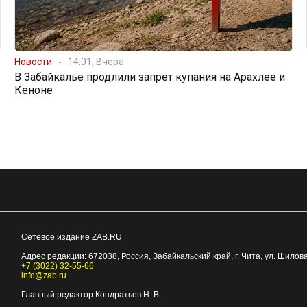
Новости
14:01, Вчера
В Забайкалье продлили запрет купания на Арахлее и
Кеноне
Сетевое издание ZAB.RU
Адрес редакции:
672038
, Россия, Забайкальский край, г.
Чита
,
ул. Шилова
+7 (3022) 32-55-66
info@zab.ru
Главный редактор Кондратьев Н. В.