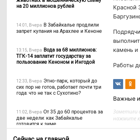
животных в мошенническую схему
на 20 миллионов рублей
Красной 
Баргузин
В Забайкалье продлили
14:01, Вчера
запрет купания на Арахлее и Кеноне
Подрядчи
выполнит
камень и
Вода за 68 миллионов:
13:15, Вчера
ТГК-14 заплатит государству за
пользование Кеноном и Ингодой
Работы д
Этно-парк, который до
12:33, Вчера
сих пор не готов, работает почти три
года: что не так с Сухотино?
Важные и
Заметили 
От 35 до 60 процентов за
11:02, Вчера
две недели: как Забайкалье
нажмите кл
готовится к зиме
Сейчас на главной