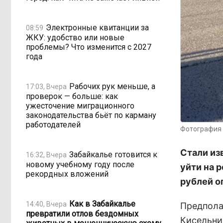
Электронные квитанции за
08:59
ЖКУ: удобство или новые
проблемы? Что изменится с 2027
года
Рабочих рук меньше, а
17:03, Вчера
проверок — больше: как
ужесточение миграционного
законодательства бьёт по карману
работодателей
Фотография 
Стали из
Забайкалье готовится к
16:32, Вчера
новому учебному году после
уйти на 
рекордных вложений
рублей о
Как в Забайкалье
14:40, Вчера
Предпола
превратили отлов бездомных
Кисельни