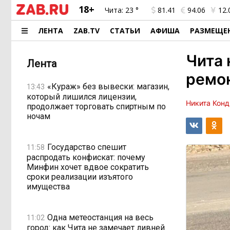
18+
Чита:
23 °
81.41
94.06
12.
ЛЕНТА
ZAB.TV
СТАТЬИ
АФИША
РАЗМЕЩЕ
Чита 
Лента
ремо
«Кураж» без вывески: магазин,
13:43
который лишился лицензии,
Никита Конд
продолжает торговать спиртным по
ночам
Государство спешит
11:58
распродать конфискат: почему
Минфин хочет вдвое сократить
сроки реализации изъятого
имущества
Одна метеостанция на весь
11:02
город: как Чита не замечает ливней