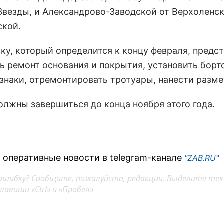
Звезды, и Александрово-Заводской от Верхоленс
ской.
ку, который определится к концу февраля, предс
ь ремонт основания и покрытия, установить борт
 знаки, отремонтировать тротуары, нанести разме
олжны завершиться до конца ноября этого года.
 оперативные новости в telegram-канале
"ZAB.RU"
ошибку? Сообщите, пожалуйста, редакции. Выделите тек
авиши «Ctrl» и «Пробел»