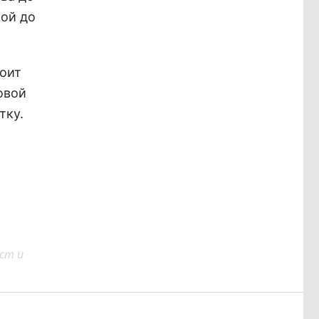
кой до
тоит
овой
тку.
ст и