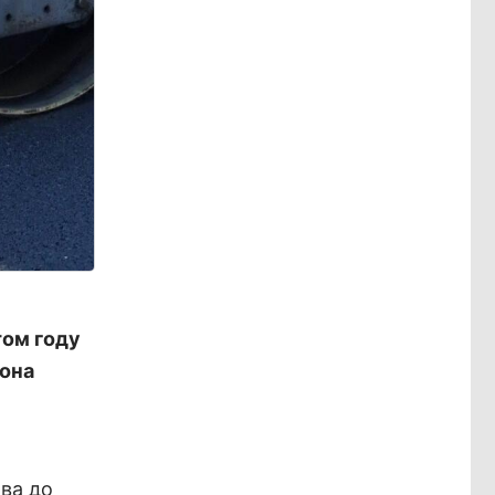
том году
иона
ва до