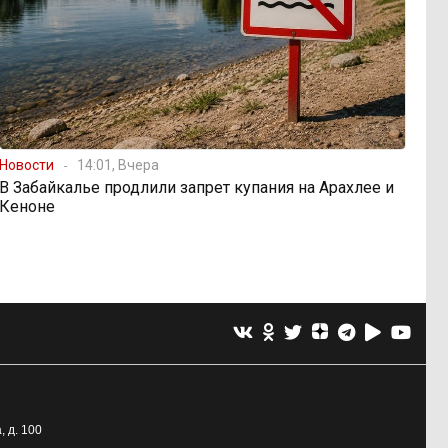
Новости
14:01, Вчера
В Забайкалье продлили запрет купания на Арахлее и
Кеноне
, д. 100