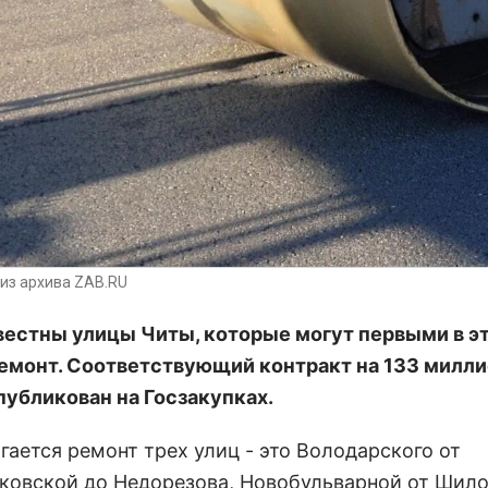
из архива ZAB.RU
вестны улицы Читы, которые могут первыми в э
ремонт. Соответствующий контракт на 133 милл
публикован на Госзакупках.
гается ремонт трех улиц - это Володарского от
ковской до Недорезова, Новобульварной от Шило