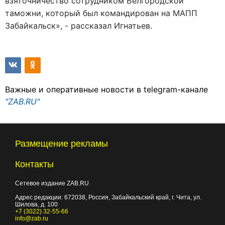
взяточничество сотрудником Белгородской
таможни, который был командирован на МАПП
Забайкальск», - рассказал Игнатьев.
Важные и оперативные новости в telegram-канале
"ZAB.RU"
Размещение рекламы
Контакты
Сетевое издание ZAB.RU
Адрес редакции:
672038
, Россия, Забайкальский край, г.
Чита
,
ул.
Шилова, д. 100
+7 (3022) 32-55-66
info@zab.ru