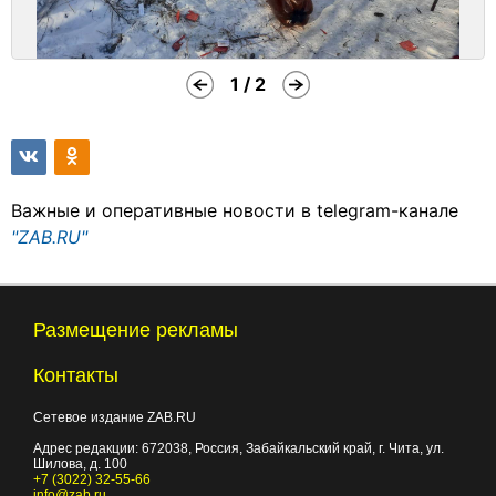
1 / 2
Важные и оперативные новости в telegram-канале
"ZAB.RU"
Размещение рекламы
Контакты
Сетевое издание ZAB.RU
Адрес редакции:
672038
, Россия, Забайкальский край, г.
Чита
,
ул.
Шилова, д. 100
+7 (3022) 32-55-66
info@zab.ru