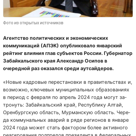
Фото из открытых источников
Агентство политических и экономических
коммуникаций (АПЭК) опубликовало январский
рейтинг влияния глав субъектов России. Губернатор
Забайкальского края Александр Осипов в
очередной раз оказался среди аутсайдеров.
«Но­вые кад­ро­вые пе­ре­ста­нов­ки в пра­ви­тель­ствах и,
воз­мож­но, клю­че­вых му­ни­ци­паль­ных об­ра­зо­ва­ни­ях
в пе­ри­од с фев­ра­ля по ап­рель 2024 года мо­гут за­
тро­нуть: За­бай­каль­ский край, Рес­пуб­ли­ку Ал­тай,
Орен­бург­скую об­ласть, Мур­ман­скую об­ласть. Че­ре­
да ком­му­наль­ных ава­рий в ряде ре­ги­о­нов в ян­ва­ре
2024 года мо­жет стать фак­то­ром бо­лее ак­тив­но­го
ре­а­ги­ро­ва­ния пол­пре­дов пре­зи­ден­та в фе­де­раль­ных