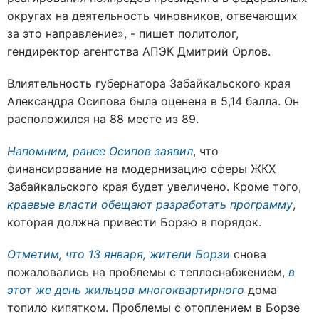
окру­гах на де­я­тель­ность чи­нов­ни­ков, от­ве­ча­ю­щих
за это на­прав­ле­ние», - пишет политолог,
гендиректор агентства АПЭК Дмитрий Орлов.
Влиятельность губернатора Забайкальского края
Александра Осипова была оценена в 5,14 балла. Он
расположился на 88 месте из 89.
Напомним, ранее Осипов заявил
, что
финансирование на модернизацию сферы ЖКХ
Забайкальского края будет увеличено. Кроме того,
краевые власти обещают разработать программу
,
которая должна привести Борзю в порядок.
Отметим, что 13 января, жители Борзи
снова
пожаловались на проблемы с теплоснабжением,
в
этот же день жильцов многоквартирного
дома
топило кипятком. Проблемы с отоплением в Борзе