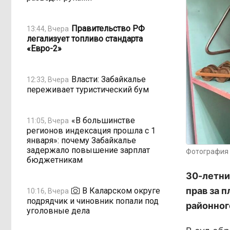
Правительство РФ
13:44, Вчера
легализует топливо стандарта
«Евро-2»
Власти: Забайкалье
12:33, Вчера
переживает туристический бум
«В большинстве
11:05, Вчера
регионов индексация прошла с 1
января»: почему Забайкалье
задержало повышение зарплат
Фотография 
бюджетникам
30-летни
прав за 
В Каларском округе
10:16, Вчера
подрядчик и чиновник попали под
районног
уголовные дела