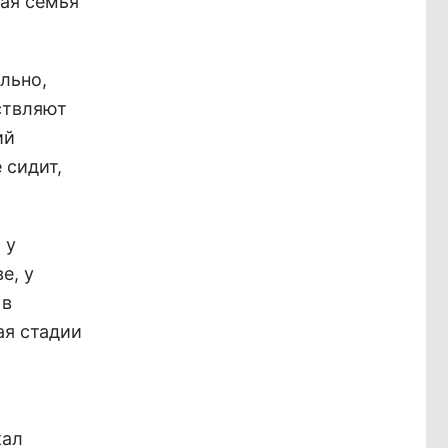
ная семья
льно,
ствляют
ий
 сидит,
 у
е, у
 в
ая стадии
кал