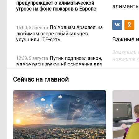
предупреждает о климатической
алименты
угрозе на фоне пожаров в Европе
По волнам Арахлея: на
16:00, 5 августа
любимом озере забайкальцев
Важные и
улучшили LTE-сеть
Заметили 
Путин подписал закон,
нажмите кл
12:33, 5 августа
вдвое расширяющий основания для
выдворения мигрантов
Сейчас на главной
Читинская
12:32, 5 августа
администрация хочет
отремонтировать кабинет за 6,8
миллиона: что скрывает смета?
«Нефтемаркет»
11:47, 5 августа
отвечает: региональные власти
неточно изложили ситуацию с