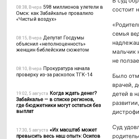
В суд об
598 миллионов улетели в
08:38, Вчера
состоит н
Омск: как Забайкалье провалило
«Чистый воздух»
«Родител
семья ве
Депутат Госдумы
08:15, Вчера
надлежащ
объяснил «неполноценность»
женщин библейским сюжетом
мальчик н
не ползае
Прокуратура начала
08:10, Вчера
проверку из-за раскопок ТГК-14
Было отме
врачей, д
Когда ждать денег?
детей в 
19:02, 5 августа
Забайкалье — в списке регионов,
развитии
где бюджетники могут остаться без
выплат
дистрофи
Суд удов
«Их масштаб может
17:30, 5 августа
родитель
превысить весь наш опыт»: Осипов