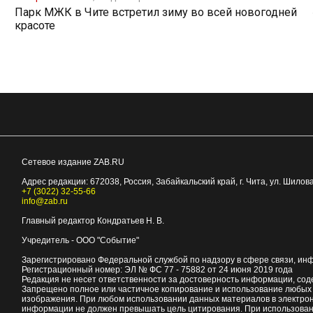
Парк МЖК в Чите встретил зиму во всей новогодней
красоте
Сетевое издание ZAB.RU
Адрес редакции:
672038
, Россия, Забайкальский край, г.
Чита
,
ул. Шилова
+7 (3022) 32-55-66
info@zab.ru
Главный редактор Кондратьев Н. В.
Учредитель - ООО "Событие"
Зарегистрировано Федеральной службой по надзору в сфере связи, ин
Регистрационный номер: ЭЛ № ФС 77 - 75882 от 24 июня 2019 года
Редакция не несет ответственности за достоверность информации, со
Запрещено полное или частичное копирование и использование любых м
изображения. При любом использовании данных материалов в электро
информации не должен превышать цель цитирования. При использован