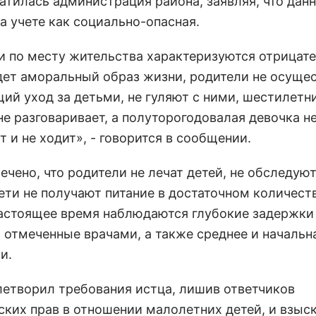
ратилась администрация района, заявляя, что дан
а учете как социально-опасная.
и по месту жительства характеризуются отрицате
дет аморальный образ жизни, родители не осуще
ий уход за детьми, не гуляют с ними, шестилетн
е разговаривает, а полуторогодовалая девочка не
т и не ходит», - говорится в сообщении.
чено, что родители не лечат детей, не обследуют
ети не получают питание в достаточном количеств
настоящее время наблюдаются глубокие задержки
, отмеченные врачами, а также среднее и начальн
и.
летворил требования истца, лишив ответчиков
ских прав в отношении малолетних детей, и взыс