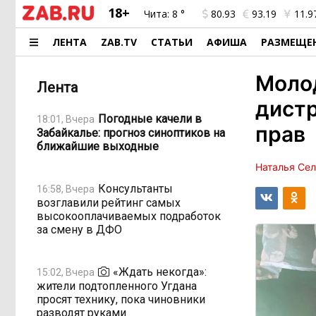
18+
Чита:
8 °
80.93
93.19
11.9
ЛЕНТА
ZAB.TV
СТАТЬИ
АФИША
РАЗМЕЩЕ
Моло
Лента
дист
Погодные качели в
18:01, Вчера
прав
Забайкалье: прогноз синоптиков на
ближайшие выходные
Наталья Се
Консультанты
16:58, Вчера
возглавили рейтинг самых
высокооплачиваемых подработок
за смену в ДФО
«Ждать некогда»:
15:02, Вчера
жители подтопленного Угдана
просят технику, пока чиновники
разводят руками