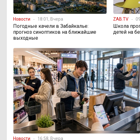
топливным кризисом
Новости
18:01, Вчера
ZAB.TV
09
Учителя в Забайкалье
09:33, 5 августа
Погодные качели в Забайкалье:
Школа про
получают почти вдвое больше, чем
прогноз синоптиков на ближайшие
детей на б
в среднем по стране
выходные
Чита готовится к зиме
08:31, 5 августа
Лес, которого нет в
08:02, 5 августа
отчётах
«Ребёнок должен
16:00, 4 августа
хотеть учиться, а не просто идти в
школу с рюкзаком»: детский
психолог Наталья Малинина о
готовности к школе
Новости
16:58, Вчера