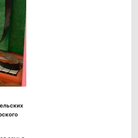
тельских
рского