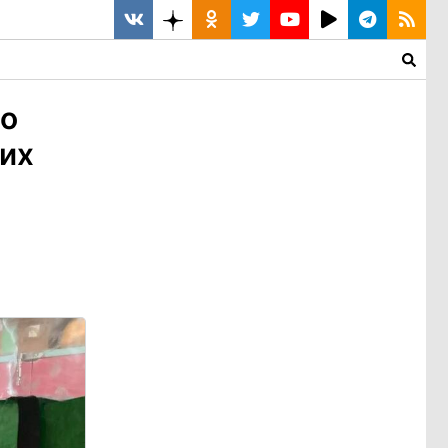
до
их