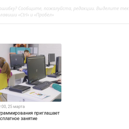
ошибку? Сообщите, пожалуйста, редакции. Выделите тек
авиши «Ctrl» и «Пробел»
:00, 25 марта
граммирования приглашает
есплатное занятие