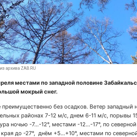
из архива ZAB.RU
преля местами по западной половине Забайкаль
ольшой мокрый снег.
е преимущественно без осадков. Ветер западный 
дельных районах 7-12 м/с, днем 6-11 м/с, порывы 1
ра ночью -7…-12°, местами -12…-17°, по северной
 края до -27°, днём +5…+10°, местами по северно