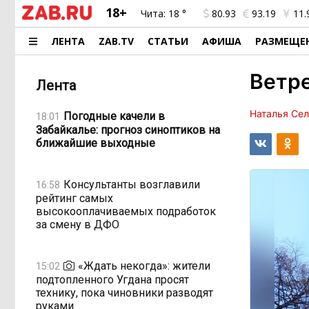
18+
Чита:
18 °
80.93
93.19
11.
ЛЕНТА
ZAB.TV
СТАТЬИ
АФИША
РАЗМЕЩЕ
Ветре
Лента
Наталья Се
Погодные качели в
18:01
Забайкалье: прогноз синоптиков на
ближайшие выходные
Консультанты возглавили
16:58
рейтинг самых
высокооплачиваемых подработок
за смену в ДФО
«Ждать некогда»: жители
15:02
подтопленного Угдана просят
технику, пока чиновники разводят
руками