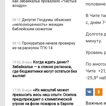
как Забайкалье провалило «Чистый
половине
воздух»
В Чите т
Депутат Госдумы объяснил
08:15
с, днем 7
«неполноценность» женщин
библейским сюжетом
Долгота д
минуту.
Прокуратура начала проверку
08:10
из-за раскопок ТГК-14
Уровень р
Когда ждать денег?
19:02, Вчера
По много
Забайкалье — в списке регионов,
Чите
+21,
где бюджетники могут остаться без
выплат
-25,9° на
«Их масштаб может
17:30, Вчера
превысить весь наш опыт»: Осипов
предупреждает о климатической
Важные и
угрозе на фоне пожаров в Европе