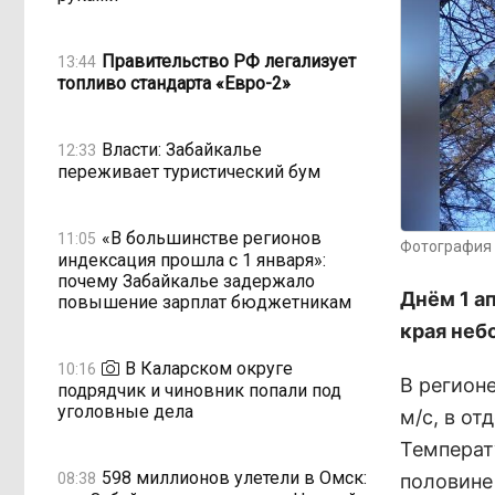
Правительство РФ легализует
13:44
топливо стандарта «Евро-2»
Власти: Забайкалье
12:33
переживает туристический бум
«В большинстве регионов
11:05
Фотография 
индексация прошла с 1 января»:
почему Забайкалье задержало
Днём 1 а
повышение зарплат бюджетникам
края неб
В Каларском округе
10:16
В регион
подрядчик и чиновник попали под
уголовные дела
м/с, в от
Температу
598 миллионов улетели в Омск:
08:38
половине