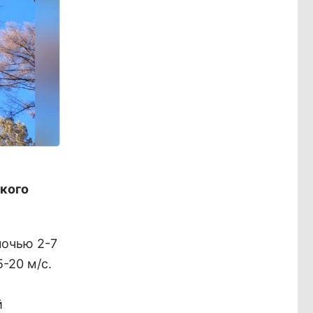
ского
ночью 2-7
5-20 м/с.
й