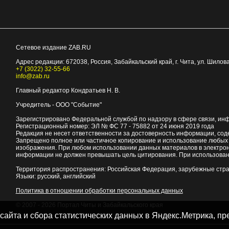
Сетевое издание ZAB.RU
Адрес редакции:
672038
, Россия, Забайкальский край, г.
Чита
,
ул. Шилова
+7 (3022) 32-55-66
info@zab.ru
Главный редактор Кондратьев Н. В.
Учредитель - ООО "Событие"
Зарегистрировано Федеральной службой по надзору в сфере связи, ин
Регистрационный номер: ЭЛ № ФС 77 - 75882 от 24 июня 2019 года
Редакция не несет ответственности за достоверность информации, со
Запрещено полное или частичное копирование и использование любых м
изображения. При любом использовании данных материалов в электро
информации не должен превышать цель цитирования. При использован
Территория распространения: Российская Федерация, зарубежные стр
Языки: русский, английский
Политика в отношении обработки персональных данных
© 2007 - 2026
Портал Читы и Забайкальского края
 сайта и сбора статистических данных в Яндекс.Метрика, 