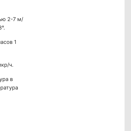
ю 2-7 м/
°.
асов 1
кр/ч.
ура в
ература