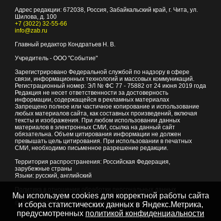
Адрес редакции:
672038
, Россия, Забайкальский край, г.
Чита
,
ул.
Шилова, д. 100
+7 (3022) 32-55-66
info@zab.ru
Главный редактор Кондратьев Н. В.
Учредитель - ООО "Событие"
Зарегистрировано Федеральной службой по надзору в сфере
связи, информационных технологий и массовых коммуникаций.
Регистрационный номер: ЭЛ № ФС 77 - 75882 от 24 июня 2019 года
Редакция не несет ответственности за достоверность
информации, содержащейся в рекламных материалах
Запрещено полное или частичное копирование и использование
любых материалов сайта, как составных произведений, включая
тексты и изображения. При любом использовании данных
материалов в электронных СМИ, ссылка на данный сайт
обязательна. Объем цитирования информации не должен
превышать цель цитирования. При использовании в печатных
СМИ, необходимо письменное разрешение редакции.
Территория распространения: Российская Федерация,
зарубежные страны
Языки: русский, английский
Политика в отношении обработки персональных данных
Мы используем cookies для корректной работы сайта
© 2007 - 2026
Портал Читы и Забайкальского края
и сбора статистических данных в Яндекс.Метрика,
предусмотренных
политикой конфиденциальности