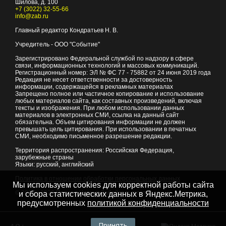
Шилова, д. 100
+7 (3022) 32-55-66
info@zab.ru
Главный редактор Кондратьев Н. В.
Учредитель - ООО "Событие"
Зарегистрировано Федеральной службой по надзору в сфере
связи, информационных технологий и массовых коммуникаций.
Регистрационный номер: ЭЛ № ФС 77 - 75882 от 24 июня 2019 года
Редакция не несет ответственности за достоверность
информации, содержащейся в рекламных материалах
Запрещено полное или частичное копирование и использование
любых материалов сайта, как составных произведений, включая
тексты и изображения. При любом использовании данных
материалов в электронных СМИ, ссылка на данный сайт
обязательна. Объем цитирования информации не должен
превышать цель цитирования. При использовании в печатных
СМИ, необходимо письменное разрешение редакции.
Территория распространения: Российская Федерация,
зарубежные страны
Языки: русский, английский
Политика в отношении обработки персональных данных
Мы используем cookies для корректной работы сайта
© 2007 - 2026
Портал Читы и Забайкальского края
и сбора статистических данных в Яндекс.Метрика,
предусмотренных
политикой конфиденциальности
Принять