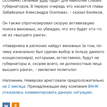
Особенно сильный удар будет для наиболее слабых
губернаторов. В первую очередь это касается главы
Забайкалья Александра Осипова», - сказал Беляков.
Он также спрогнозировал скорую активизацию
поиска виновных, но убежден, что это будет кто-то
не из «высшего ранга».
«На­вер­ня­ка в ре­ги­о­нах най­дут ви­нов­ных (в том, по­
че­му из­на­чаль­но был сде­лан вы­бор в поль­зу дан­но­го
кон­цес­си­о­не­ра), ко­то­ры­ми, есте­ствен­но, бу­дут не
гу­бер­на­то­ры и, ско­рее все­го, не долж­ност­ные лица
выс­ше­го ран­га», - заключил политолог.
Напомним, Неверова арестовали предположительно
на 2 месяца
. Принадлежащая ему компания
ВАНК
отказалась комментировать данную ситуацию
.