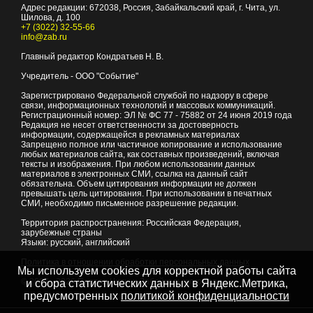
Адрес редакции:
672038
, Россия, Забайкальский край, г.
Чита
,
ул.
Шилова, д. 100
+7 (3022) 32-55-66
info@zab.ru
Главный редактор Кондратьев Н. В.
Учредитель - ООО "Событие"
Зарегистрировано Федеральной службой по надзору в сфере
связи, информационных технологий и массовых коммуникаций.
Регистрационный номер: ЭЛ № ФС 77 - 75882 от 24 июня 2019 года
Редакция не несет ответственности за достоверность
информации, содержащейся в рекламных материалах
Запрещено полное или частичное копирование и использование
любых материалов сайта, как составных произведений, включая
тексты и изображения. При любом использовании данных
материалов в электронных СМИ, ссылка на данный сайт
обязательна. Объем цитирования информации не должен
превышать цель цитирования. При использовании в печатных
СМИ, необходимо письменное разрешение редакции.
Территория распространения: Российская Федерация,
зарубежные страны
Языки: русский, английский
Политика в отношении обработки персональных данных
Мы используем cookies для корректной работы сайта
© 2007 - 2026
Портал Читы и Забайкальского края
и сбора статистических данных в Яндекс.Метрика,
предусмотренных
политикой конфиденциальности