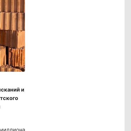
ысканий и
тского
я
 миллиона