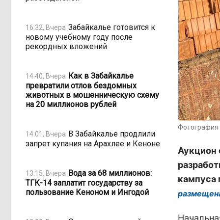
Забайкалье готовится к
16:32, Вчера
новому учебному году после
рекордных вложений
Как в Забайкалье
14:40, Вчера
превратили отлов бездомных
животных в мошенническую схему
на 20 миллионов рублей
Фотография 
В Забайкалье продлили
14:01, Вчера
запрет купания на Арахлее и Кеноне
Аукцион 
разработ
Вода за 68 миллионов:
13:15, Вчера
кампуса 
ТГК-14 заплатит государству за
пользование Кеноном и Ингодой
размещен
Начальна