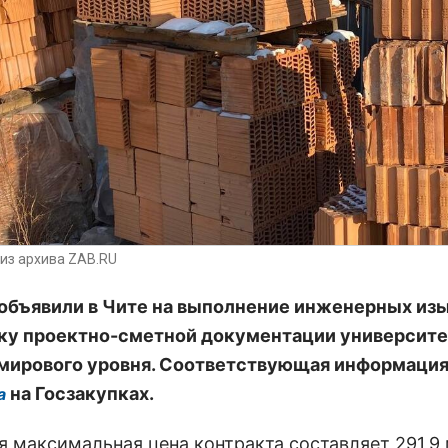
из архива ZAB.RU
объявили в Чите на выполнение инженерных из
ку проектно-сметной документации университе
мирового уровня. Соответствующая информаци
на Госзакупках.
а
я максимальная цена контракта составляет 291,9