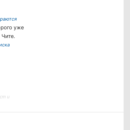
ираются
орого уже
 Чите.
иска
ст и