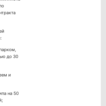
по
нтракта
ей
:
-парком,
ью до 30
еем и
ипа на 50
й;