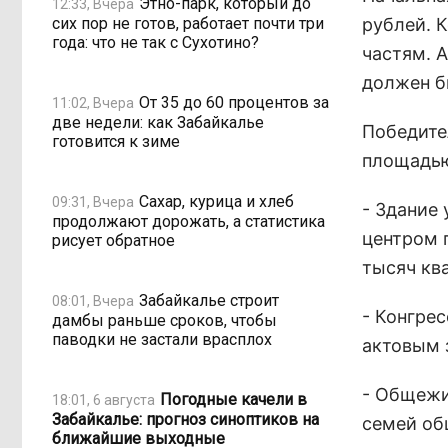
Этно-парк, который до
12:33, Вчера
сих пор не готов, работает почти три
рублей. К
года: что не так с Сухотино?
частям. 
должен б
От 35 до 60 процентов за
11:02, Вчера
две недели: как Забайкалье
Победите
готовится к зиме
площадью
Сахар, курица и хлеб
09:31, Вчера
- Здание 
продолжают дорожать, а статистика
центром 
рисует обратное
тысяч кв
Забайкалье строит
08:01, Вчера
- Конгре
дамбы раньше сроков, чтобы
паводки не застали врасплох
актовым 
- Общежи
Погодные качели в
18:01, 6 августа
Забайкалье: прогноз синоптиков на
семей об
ближайшие выходные