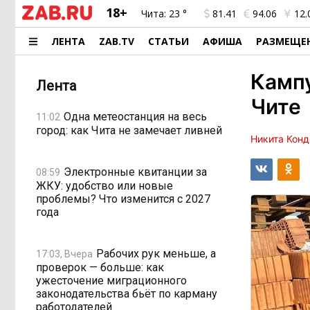
18+
Чита:
23 °
81.41
94.06
12.
ЛЕНТА
ZAB.TV
СТАТЬИ
АФИША
РАЗМЕЩЕ
Кампу
Лента
Чите
Одна метеостанция на весь
11:02
город: как Чита не замечает ливней
Никита Конд
Электронные квитанции за
08:59
ЖКУ: удобство или новые
проблемы? Что изменится с 2027
года
Рабочих рук меньше, а
17:03, Вчера
проверок — больше: как
ужесточение миграционного
законодательства бьёт по карману
работодателей