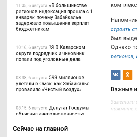
комплекс
«В большинстве
11:05, 6 августа
регионов индексация прошла с 1
января»: почему Забайкалье
Напомним
задержало повышение зарплат
бюджетникам
строить с
был выде
Однако п
В Каларском
10:16, 6 августа
округе подрядчик и чиновник
регионов,
попали под уголовные дела
598 миллионов
08:38, 6 августа
улетели в Омск: как Забайкалье
Важные и
провалило «Чистый воздух»
Заметили 
Депутат Госдумы
нажмите кл
08:15, 6 августа
объяснил «неполноценность»
женщин библейским сюжетом
Сейчас на главной