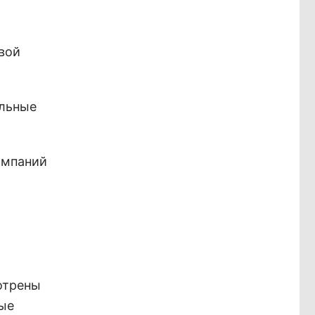
вой
ольные
омпаний
отрены
ые