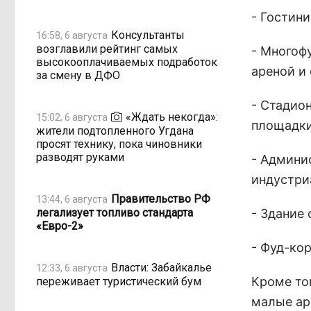
- Гостини
Консультанты
16:58, 6 августа
возглавили рейтинг самых
- Многоф
высокооплачиваемых подработок
ареной и
за смену в ДФО
- Стадио
«Ждать некогда»:
15:02, 6 августа
площадки
жители подтопленного Угдана
просят технику, пока чиновники
разводят руками
- Админи
индустри
Правительство РФ
13:44, 6 августа
легализует топливо стандарта
- Здание
«Евро-2»
- Фуд-кор
Власти: Забайкалье
12:33, 6 августа
Кроме то
переживает туристический бум
малые ар