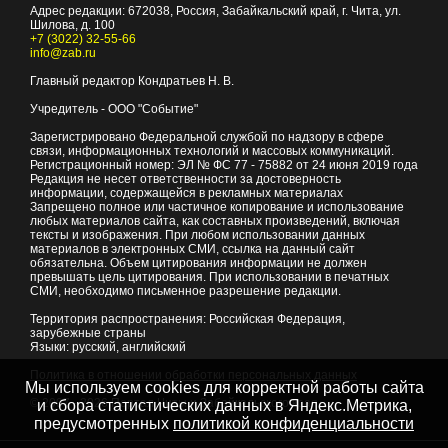
Адрес редакции:
672038
, Россия, Забайкальский край, г.
Чита
,
ул.
Шилова, д. 100
+7 (3022) 32-55-66
info@zab.ru
Главный редактор Кондратьев Н. В.
Учредитель - ООО "Событие"
Зарегистрировано Федеральной службой по надзору в сфере
связи, информационных технологий и массовых коммуникаций.
Регистрационный номер: ЭЛ № ФС 77 - 75882 от 24 июня 2019 года
Редакция не несет ответственности за достоверность
информации, содержащейся в рекламных материалах
Запрещено полное или частичное копирование и использование
любых материалов сайта, как составных произведений, включая
тексты и изображения. При любом использовании данных
материалов в электронных СМИ, ссылка на данный сайт
обязательна. Объем цитирования информации не должен
превышать цель цитирования. При использовании в печатных
СМИ, необходимо письменное разрешение редакции.
Территория распространения: Российская Федерация,
зарубежные страны
Языки: русский, английский
Политика в отношении обработки персональных данных
Мы используем cookies для корректной работы сайта
© 2007 - 2026
Портал Читы и Забайкальского края
и сбора статистических данных в Яндекс.Метрика,
предусмотренных
политикой конфиденциальности