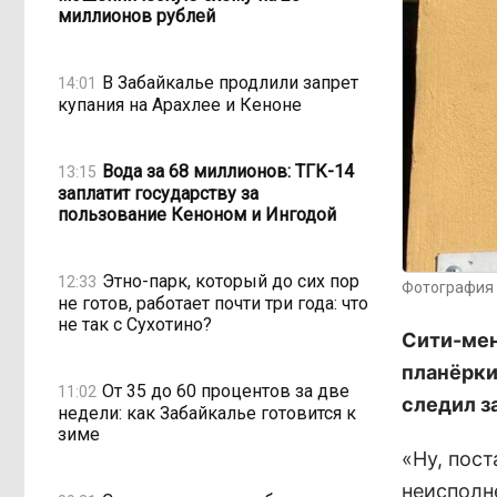
миллионов рублей
В Забайкалье продлили запрет
14:01
купания на Арахлее и Кеноне
Вода за 68 миллионов: ТГК-14
13:15
заплатит государству за
пользование Кеноном и Ингодой
Этно-парк, который до сих пор
12:33
Фотография 
не готов, работает почти три года: что
не так с Сухотино?
Сити-мен
планёрки
От 35 до 60 процентов за две
11:02
следил з
недели: как Забайкалье готовится к
зиме
«Ну, пост
неисполн