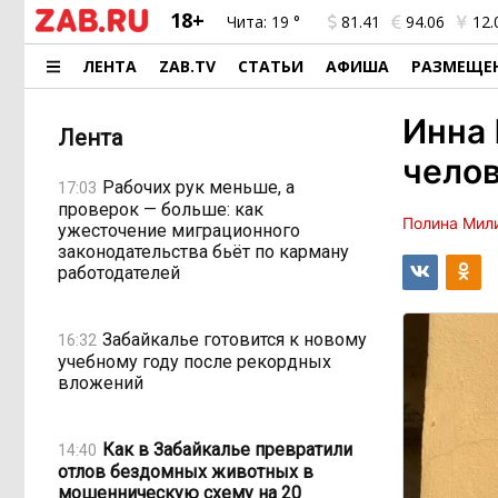
18+
Чита:
19 °
81.41
94.06
12.
ЛЕНТА
ZAB.TV
СТАТЬИ
АФИША
РАЗМЕЩЕ
Инна
Лента
челов
Рабочих рук меньше, а
17:03
проверок — больше: как
Полина Мил
ужесточение миграционного
законодательства бьёт по карману
работодателей
Забайкалье готовится к новому
16:32
учебному году после рекордных
вложений
Как в Забайкалье превратили
14:40
отлов бездомных животных в
мошенническую схему на 20