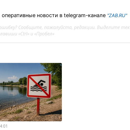
 оперативные новости в telegram-канале
"ZAB.RU"
ошибку? Сообщите, пожалуйста, редакции. Выделите тек
авиши «Ctrl» и «Пробел»
4:01