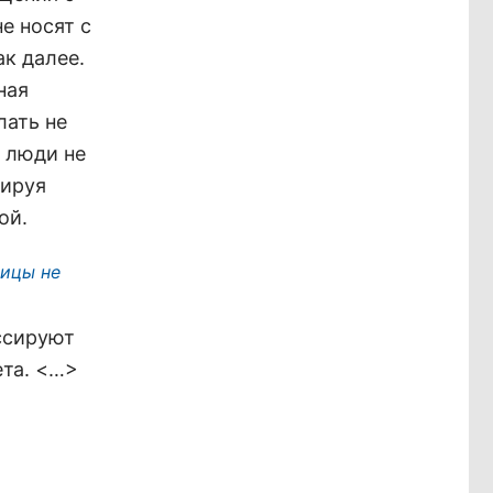
е носят с
к далее.
ная
лать не
а люди не
тируя
ой.
лицы не
ссируют
кета. <…>