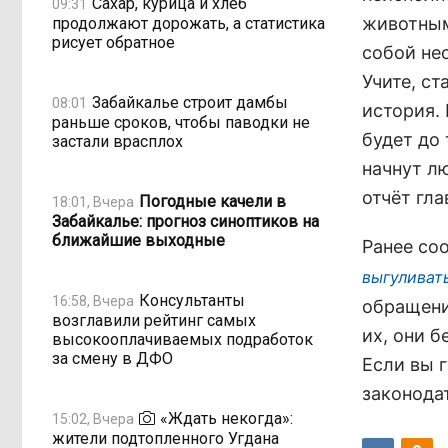
Сахар, курица и хлеб
09:31
животными
продолжают дорожать, а статистика
рисует обратное
собой не
Учите, ст
Забайкалье строит дамбы
08:01
история. 
раньше сроков, чтобы паводки не
будет до 
застали врасплох
начнут л
отчёт гл
Погодные качели в
18:01, Вчера
Забайкалье: прогноз синоптиков на
ближайшие выходные
Ранее со
выгуливат
Консультанты
16:58, Вчера
обращени
возглавили рейтинг самых
их, они б
высокооплачиваемых подработок
за смену в ДФО
Если вы г
законода
«Ждать некогда»:
15:02, Вчера
жители подтопленного Угдана