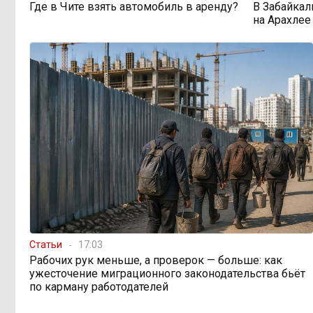
Где в Чите взять автомобиль в аренду?
В Забайкал
на Арахлее
598 миллионов улетели в
08:38, Вчера
Омск: как Забайкалье провалило
«Чистый воздух»
Депутат Госдумы
08:15, Вчера
объяснил «неполноценность»
женщин библейским сюжетом
Прокуратура начала
08:10, Вчера
проверку из-за раскопок ТГК-14
Когда ждать денег?
19:02, 5 августа
Статьи
17:03
Забайкалье — в списке регионов,
где бюджетники могут остаться без
Рабочих рук меньше, а проверок — больше: как
выплат
ужесточение миграционного законодательства бьёт
по карману работодателей