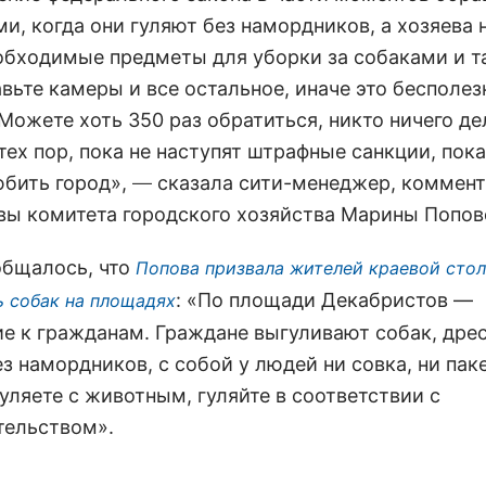
, когда они гуляют без намордников, а хозяева н
обходимые предметы для уборки за собаками и та
авьте камеры и все остальное, иначе это бесполез
Можете хоть 350 раз обратиться, никто ничего де
тех пор, пока не наступят штрафные санкции, пок
юбить город»,
—
сказала сити-менеджер, коммен
авы комитета городского хозяйства Марины Попов
общалось, что
Попова призвала жителей краевой сто
: «По площади Декабристов —
ь собак на площадях
е к гражданам. Граждане выгуливают собак, дре
ез намордников, с собой у людей ни совка, ни па
уляете с животным, гуляйте в соответствии с
тельством».