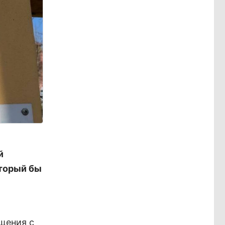
й
оторый бы
щения с