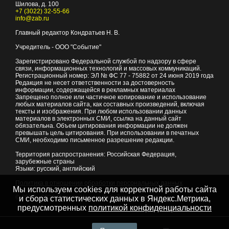
Шилова, д. 100
+7 (3022) 32-55-66
info@zab.ru
Главный редактор Кондратьев Н. В.
Учредитель - ООО "Событие"
Зарегистрировано Федеральной службой по надзору в сфере
связи, информационных технологий и массовых коммуникаций.
Регистрационный номер: ЭЛ № ФС 77 - 75882 от 24 июня 2019 года
Редакция не несет ответственности за достоверность
информации, содержащейся в рекламных материалах
Запрещено полное или частичное копирование и использование
любых материалов сайта, как составных произведений, включая
тексты и изображения. При любом использовании данных
материалов в электронных СМИ, ссылка на данный сайт
обязательна. Объем цитирования информации не должен
превышать цель цитирования. При использовании в печатных
СМИ, необходимо письменное разрешение редакции.
Территория распространения: Российская Федерация,
зарубежные страны
Языки: русский, английский
Политика в отношении обработки персональных данных
Мы используем cookies для корректной работы сайта
© 2007 - 2026
Портал Читы и Забайкальского края
и сбора статистических данных в Яндекс.Метрика,
предусмотренных
политикой конфиденциальности