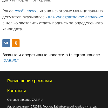
Ранее
сообщалось
, что на некоторых муниципальных
депутатов оказывалось
административное давление
с целью заставить отдать подпись за определенного
кандидата.
Важные и оперативные новости в telegram-канале
"ZAB.RU"
Размещение рекламы
Контакты
Сетевое издание ZAB.RU
Адрес редакции:
672038
, Россия, Забайкальский край, г.
Чита
,
ул.