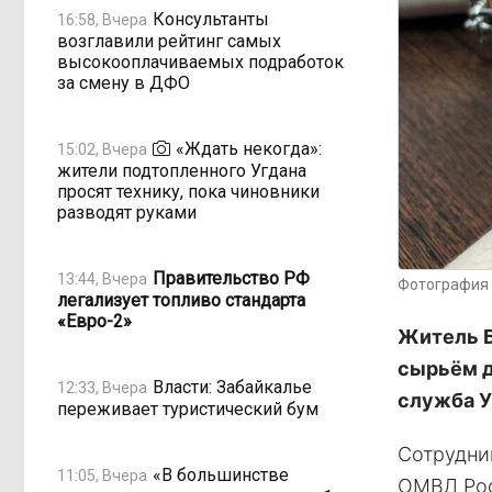
Консультанты
16:58, Вчера
возглавили рейтинг самых
высокооплачиваемых подработок
за смену в ДФО
«Ждать некогда»:
15:02, Вчера
жители подтопленного Угдана
просят технику, пока чиновники
разводят руками
Правительство РФ
13:44, Вчера
Фотография 
легализует топливо стандарта
«Евро-2»
Житель Б
сырьём д
Власти: Забайкалье
12:33, Вчера
служба У
переживает туристический бум
Сотрудни
«В большинстве
11:05, Вчера
ОМВД Рос