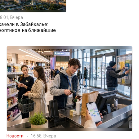
8:01, Вчера
ачели в Забайкалье:
ноптиков на ближайшие
Новости
16:58, Вчера