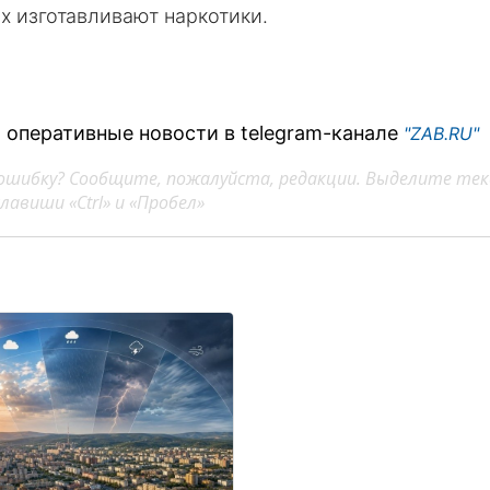
х изготавливают наркотики.
 оперативные новости в telegram-канале
"ZAB.RU"
ошибку? Сообщите, пожалуйста, редакции. Выделите тек
авиши «Ctrl» и «Пробел»