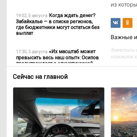
из которы
Когда ждать денег?
19:02, 5 августа
Забайкалье — в списке регионов,
где бюджетники могут остаться без
выплат
Важные и
Заметили 
«Их масштаб может
17:30, 5 августа
нажмите кл
превысить весь наш опыт»: Осипов
предупреждает о климатической
угрозе на фоне пожаров в Европе
Сейчас на главной
По волнам Арахлея: на
16:00, 5 августа
любимом озере забайкальцев
улучшили LTE-сеть
Путин подписал закон,
12:33, 5 августа
вдвое расширяющий основания для
выдворения мигрантов