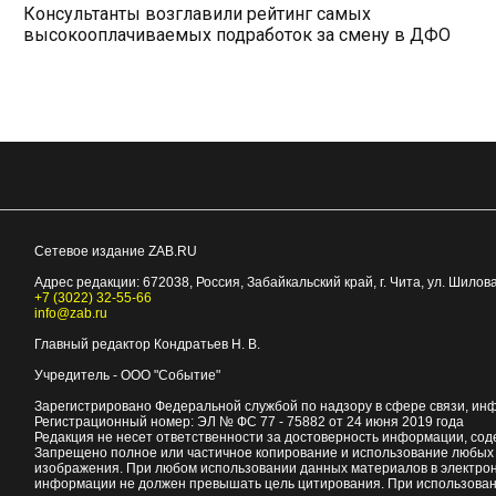
Консультанты возглавили рейтинг самых
высокооплачиваемых подработок за смену в ДФО
Сетевое издание ZAB.RU
Адрес редакции:
672038
, Россия, Забайкальский край, г.
Чита
,
ул. Шилова
+7 (3022) 32-55-66
info@zab.ru
Главный редактор Кондратьев Н. В.
Учредитель - ООО "Событие"
Зарегистрировано Федеральной службой по надзору в сфере связи, ин
Регистрационный номер: ЭЛ № ФС 77 - 75882 от 24 июня 2019 года
Редакция не несет ответственности за достоверность информации, со
Запрещено полное или частичное копирование и использование любых м
изображения. При любом использовании данных материалов в электро
информации не должен превышать цель цитирования. При использован