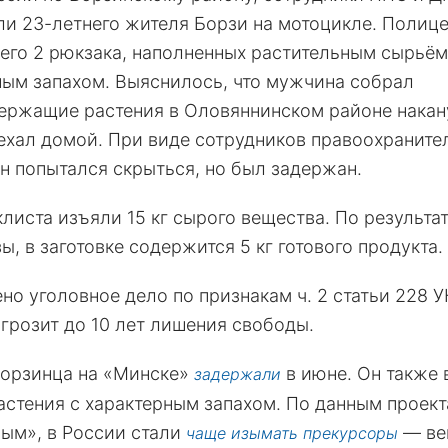
ли 23-летнего жителя Борзи на мотоцикле. Полиц
него 2 рюкзака, наполненных растительным сырьём
ным запахом. Выяснилось, что мужчина собрал
ержащие растения в Оловяннинском районе накану
ехал домой. При виде сотрудников правоохраните
н попытался скрыться, но был задержан.
листа изъяли 15 кг сырого вещества. По результа
ы, в заготовке содержится 5 кг готового продукта.
о уголовное дело по признакам ч. 2 статьи 228 У
грозит до 10 лет лишения свободы.
борзинца на «Минске»
в июне. Он также 
задержали
астения с характерным запахом. По данным проект
ным», в России стали
— ве
чаще изымать прекурсоры