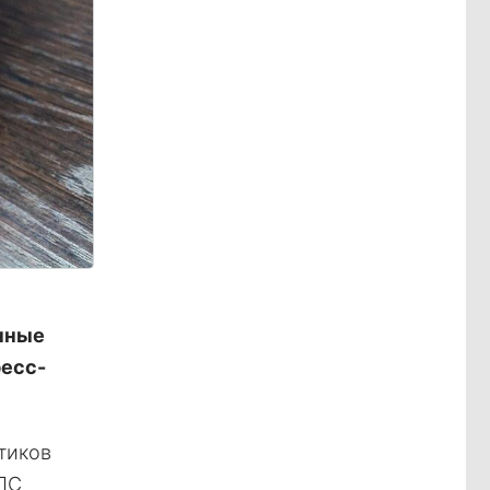
нные
ресс-
тиков
ПС