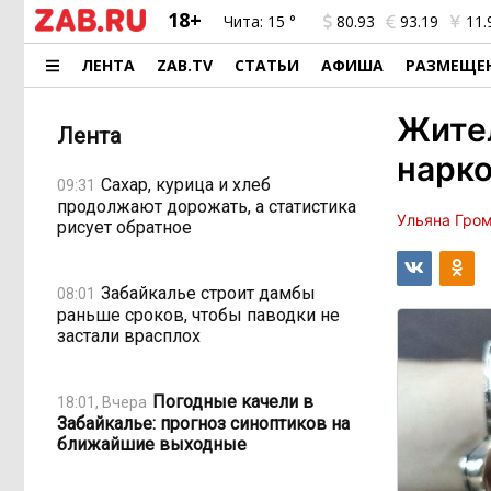
18+
Чита:
15 °
80.93
93.19
11.
ЛЕНТА
ZAB.TV
СТАТЬИ
АФИША
РАЗМЕЩЕ
Жител
Лента
нарко
Сахар, курица и хлеб
09:31
продолжают дорожать, а статистика
Ульяна Гро
рисует обратное
Забайкалье строит дамбы
08:01
раньше сроков, чтобы паводки не
застали врасплох
Погодные качели в
18:01, Вчера
Забайкалье: прогноз синоптиков на
ближайшие выходные