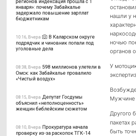
регионов индексация прошла с 1
останови
января»: почему Забайкалье
задержало повышение зарплат
нашли у 
бюджетникам
характер
наркосод
В Каларском округе
10:16, Вчера
ночью по
подрядчик и чиновник попали под
уголовные дела
органов о
У мотоцик
598 миллионов улетели в
08:38, Вчера
Омск: как Забайкалье провалило
экспертиз
«Чистый воздух»
Возбужден
Депутат Госдумы
08:15, Вчера
Мужчине 
объяснил «неполноценность»
женщин библейским сюжетом
Другого 
пакетах р
Прокуратура начала
08:10, Вчера
быть точ
проверку из-за раскопок ТГК-14