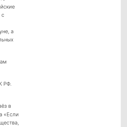
ейские
 с
не, а
льных
там
К РФ.
вёз в
а «Если
щества,