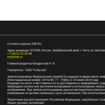
Сетевое издание ZAB.RU
Адрес редакции:
672038
, Россия, Забайкальский край, г.
Чита
,
ул. Шилова
+7 (3022) 32-55-66
info@zab.ru
Главный редактор Кондратьев Н. В.
Учредитель - ООО "Событие"
Зарегистрировано Федеральной службой по надзору в сфере связи, ин
Регистрационный номер: ЭЛ № ФС 77 - 75882 от 24 июня 2019 года
Редакция не несет ответственности за достоверность информации, со
Запрещено полное или частичное копирование и использование любых м
изображения. При любом использовании данных материалов в электро
информации не должен превышать цель цитирования. При использован
Территория распространения: Российская Федерация, зарубежные стр
Языки: русский, английский