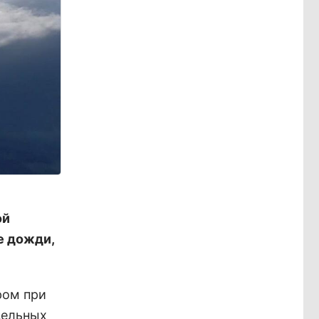
ой
е дожди,
ром при
дельных