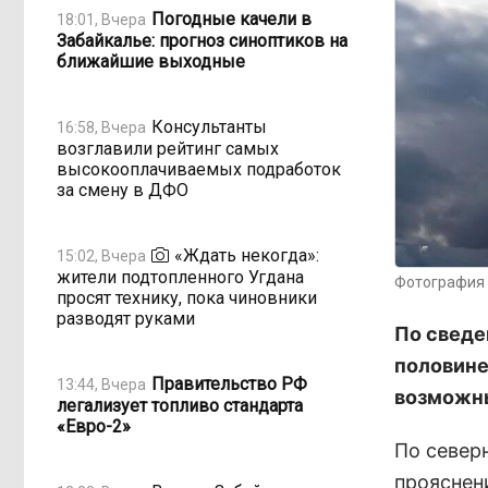
Погодные качели в
18:01, Вчера
Забайкалье: прогноз синоптиков на
ближайшие выходные
Консультанты
16:58, Вчера
возглавили рейтинг самых
высокооплачиваемых подработок
за смену в ДФО
«Ждать некогда»:
15:02, Вчера
жители подтопленного Угдана
Фотография 
просят технику, пока чиновники
разводят руками
По сведе
половине
Правительство РФ
13:44, Вчера
возможны
легализует топливо стандарта
«Евро-2»
По север
прояснен