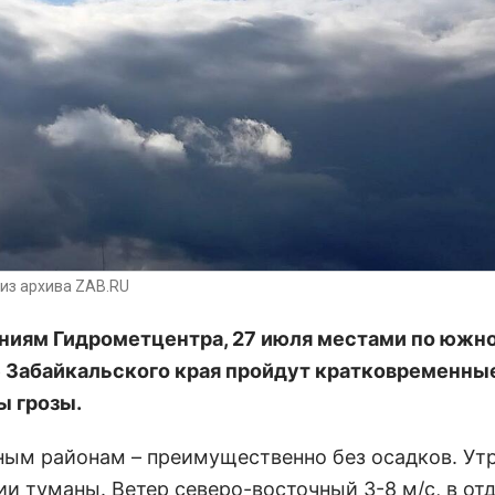
из архива ZAB.RU
ниям Гидрометцентра, 27 июля местами по южн
 Забайкальского края пройдут кратковременны
 грозы.
ным районам – преимущественно без осадков. Ут
ии туманы. Ветер северо-восточный 3-8 м/с, в от