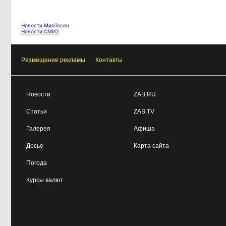
Чита готовится к зиме
08:31, 5 августа
Новости МирТесен
Новости СМИ2
Лес, которого нет в
08:02, 5 августа
отчётах
Размещение рекламы
Контакты
«Ребёнок должен
16:00, 4 августа
хотеть учиться, а не просто идти в
Новости
ZAB.RU
школу с рюкзаком»: детский
психолог Наталья Малинина о
Статьи
ZAB.TV
готовности к школе
Галерея
Афиша
Досье
Карта сайта
Как Китай покоряет
15:31, 4 августа
мир не электромобилями, а
Погода
стаканом чая
Курсы валют
Почти половина
15:10, 4 августа
дальневосточников готовы
пересесть на электрички