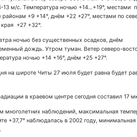
8-13 м/с. Температура ночью +14…+19°, местами 
 районам +9 +14°, днём +22 +27°, местами по сев
 края +27 +32°.
автра ночью без существенных осадков, днём
еменный дождь. Утром туман. Ветер северо-вост
ература ночью +14 +16°, днём +25 +27°.
ня на широте Читы 27 июля будет равна будет рав
адиации в краевом центре сегодня составил 17 мк
м многолетних наблюдений, максимальная темпе
ите +37,7° наблюдалась в 2002 году, минимальная
.