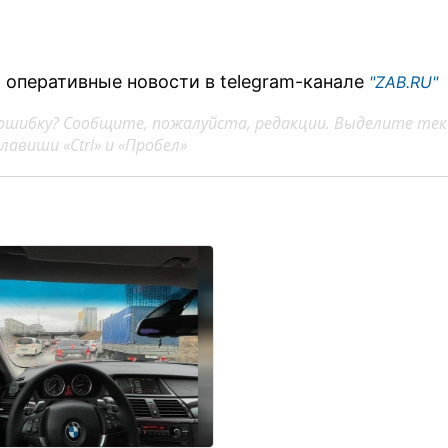
 оперативные новости в telegram-канале
"ZAB.RU"
ошибку? Сообщите, пожалуйста, редакции. Выделите тек
авиши «Ctrl» и «Пробел»