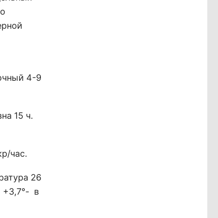
по
ерной
очный 4-9
на 15 ч.
р/час.
ратура 26
 +3,7°- в