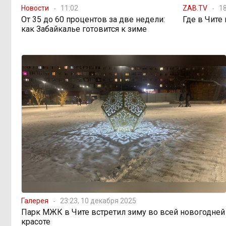
Новости
11:02
ZAB.TV
18
Путин подписал закон,
12:33, 5 августа
От 35 до 60 процентов за две недели:
Где в Чите
вдвое расширяющий основания для
как Забайкалье готовится к зиме
выдворения мигрантов
Читинская
12:32, 5 августа
администрация хочет
отремонтировать кабинет за 6,8
миллиона: что скрывает смета?
«Нефтемаркет»
11:47, 5 августа
отвечает: региональные власти
неточно изложили ситуацию с
топливным кризисом
Учителя в Забайкалье
09:33, 5 августа
получают почти вдвое больше, чем
Галерея
23:23, 10 декабря 2025
в среднем по стране
Парк МЖК в Чите встретил зиму во всей новогодней
красоте