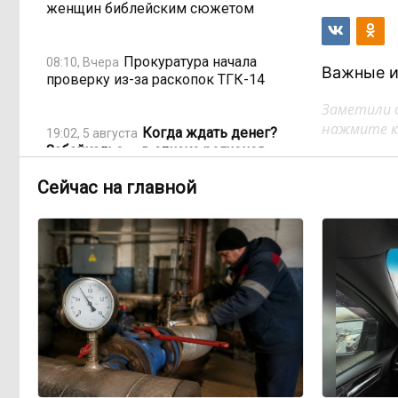
женщин библейским сюжетом
Прокуратура начала
08:10, Вчера
Важные и
проверку из-за раскопок ТГК-14
Заметили 
нажмите кл
Когда ждать денег?
19:02, 5 августа
Забайкалье — в списке регионов,
где бюджетники могут остаться без
выплат
Сейчас на главной
«Их масштаб может
17:30, 5 августа
превысить весь наш опыт»: Осипов
предупреждает о климатической
угрозе на фоне пожаров в Европе
По волнам Арахлея: на
16:00, 5 августа
любимом озере забайкальцев
улучшили LTE-сеть