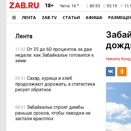
18+
Чита:
16 °
80.93
93.19
11.
ЛЕНТА
ZAB.TV
СТАТЬИ
АФИША
РАЗМЕЩЕ
Заба
Лента
дожди
От 35 до 60 процентов за две
11:02
недели: как Забайкалье готовится к
Никита Конд
зиме
Сахар, курица и хлеб
09:31
продолжают дорожать, а статистика
рисует обратное
Забайкалье строит дамбы
08:01
раньше сроков, чтобы паводки не
застали врасплох