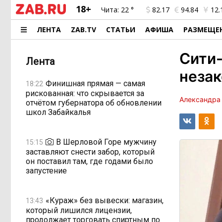
18+
Чита:
22 °
82.17
94.84
12.
ЛЕНТА
ZAB.TV
СТАТЬИ
АФИША
РАЗМЕЩЕ
Сити
Лента
незак
Финишная прямая — самая
18:22
рискованная: что скрывается за
Александра
отчётом губернатора об обновлении
школ Забайкалья
В Шерловой Горе мужчину
15:15
заставляют снести забор, который
он поставил там, где годами было
запустение
«Кураж» без вывески: магазин,
13:43
который лишился лицензии,
продолжает торговать спиртным по