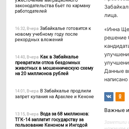
ужесточение миграционного
законодательства бьёт по карману
Забайкал
работодателей
лица.
Забайкалье готовится к
16:32, Вчера
«Инна Ще
новому учебному году после
решение 
рекордных вложений
кандидата
улучшени
Как в Забайкалье
14:40, Вчера
улучшени
превратили отлов бездомных
животных в мошенническую схему
Данные в
на 20 миллионов рублей
написано
В Забайкалье продлили
14:01, Вчера
запрет купания на Арахлее и Кеноне
Важные и
Вода за 68 миллионов:
13:15, Вчера
ТГК-14 заплатит государству за
Заметили 
пользование Кеноном и Ингодой
нажмите кл