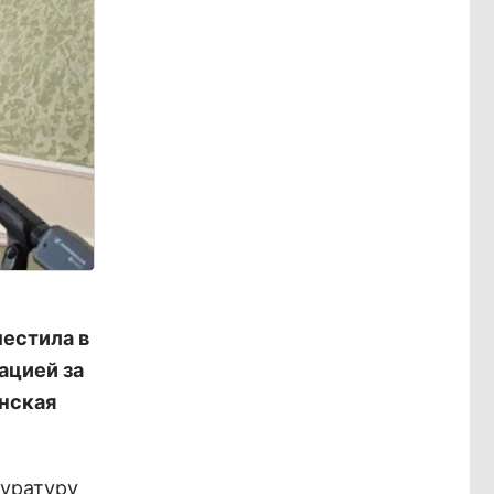
естила в
ацией за
анская
куратуру