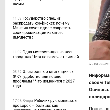
ночам
Государство спешит
11:58
распродать конфискат: почему
Минфин хочет вдвое сократить
сроки реализации изъятого
имущества
Одна метеостанция на весь
11:02
город: как Чита не замечает ливней
Фотография 
Электронные квитанции за
08:59
Информац
ЖКУ: удобство или новые
проблемы? Что изменится с 2027
своем Te
года
Осипова.
солидарн
Рабочих рук меньше, а
17:03, Вчера
проверок — больше: как
Правозащ