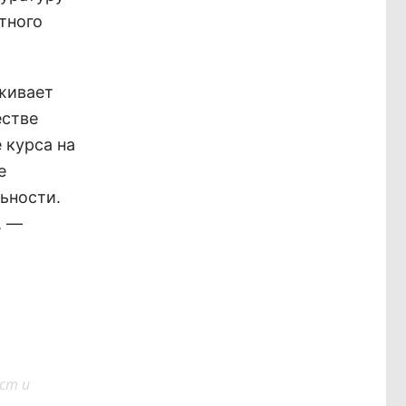
тного
рживает
естве
 курса на
е
ьности.
, —
ст и