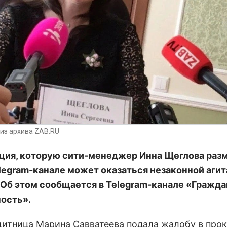
из архива ZAB.RU
ия, которую сити-менеджер Инна Щеглова разм
legram-канале может оказаться незаконной агит
 Об этом сообщается в Telegram-канале «Гражд
ость».
итница Марина Савватеева подала жалобу в про