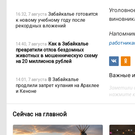
Уголовно
Забайкалье готовится
16:32, 7 августа
виновник
к новому учебному году после
рекордных вложений
Напомним
работника
Как в Забайкалье
14:40, 7 августа
превратили отлов бездомных
животных в мошенническую схему
на 20 миллионов рублей
Важные и
В Забайкалье
14:01, 7 августа
продлили запрет купания на Арахлее
Заметили 
и Кеноне
нажмите кл
Вода за 68 миллионов:
13:15, 7 августа
Сейчас на главной
ТГК-14 заплатит государству за
пользование Кеноном и Ингодой