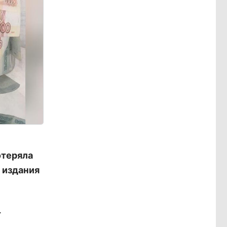
отеряла
 издания
.