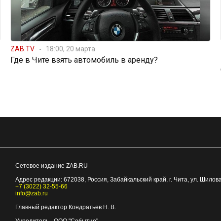
ZAB.TV
18:00, 20 марта
Где в Чите взять автомобиль в аренду?
Сетевое издание ZAB.RU
Адрес редакции:
672038
, Россия, Забайкальский край, г.
Чита
,
ул. Шилова
+7 (3022) 32-55-66
info@zab.ru
Главный редактор Кондратьев Н. В.