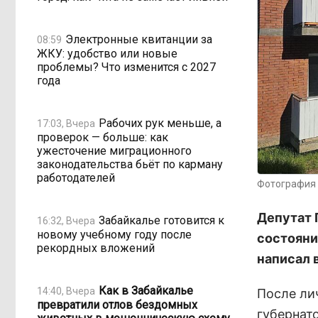
Электронные квитанции за
08:59
ЖКУ: удобство или новые
проблемы? Что изменится с 2027
года
Рабочих рук меньше, а
17:03, Вчера
проверок — больше: как
ужесточение миграционного
законодательства бьёт по карману
работодателей
Фотография 
Депутат 
Забайкалье готовится к
16:32, Вчера
новому учебному году после
состояни
рекордных вложений
написал 
Как в Забайкалье
14:40, Вчера
После ли
превратили отлов бездомных
губернат