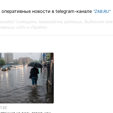
 оперативные новости в telegram-канале
"ZAB.RU"
ошибку? Сообщите, пожалуйста, редакции. Выделите тек
авиши «Ctrl» и «Пробел»
1:02