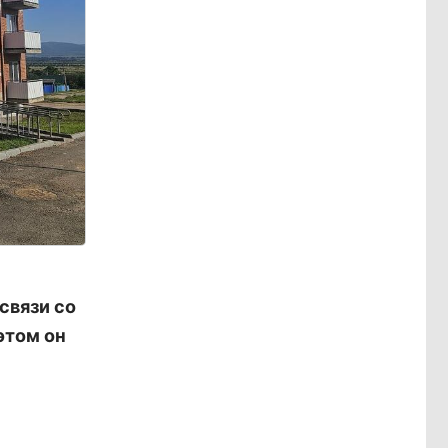
связи со
этом он