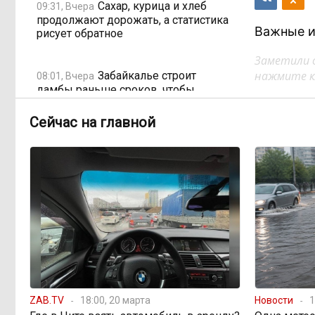
Сахар, курица и хлеб
09:31, Вчера
продолжают дорожать, а статистика
Важные и
рисует обратное
Заметили 
нажмите кл
Забайкалье строит
08:01, Вчера
дамбы раньше сроков, чтобы
паводки не застали врасплох
Сейчас на главной
Погодные качели в
18:01, 6 августа
Забайкалье: прогноз синоптиков на
ближайшие выходные
Консультанты
16:58, 6 августа
возглавили рейтинг самых
высокооплачиваемых подработок
за смену в ДФО
«Ждать некогда»:
15:02, 6 августа
ZAB.TV
18:00, 20 марта
Новости
1
жители подтопленного Угдана