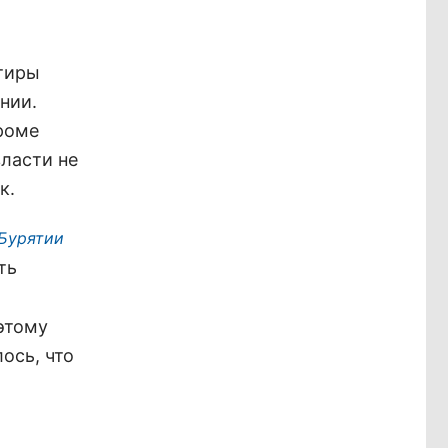
ртиры
нии.
роме
власти не
к.
 Бурятии
ть
 этому
ось, что