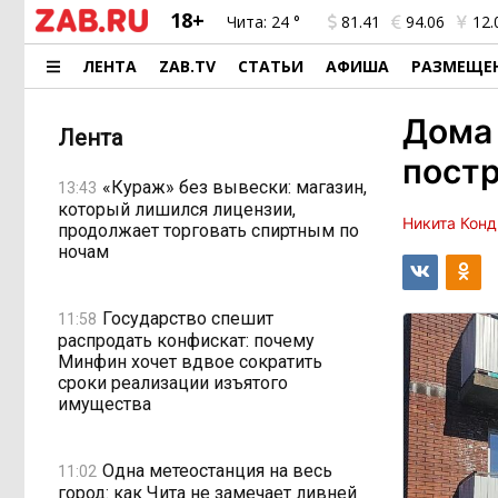
18+
Чита:
24 °
81.41
94.06
12.
ЛЕНТА
ZAB.TV
СТАТЬИ
АФИША
РАЗМЕЩЕ
Дома 
Лента
постр
«Кураж» без вывески: магазин,
13:43
который лишился лицензии,
Никита Конд
продолжает торговать спиртным по
ночам
Государство спешит
11:58
распродать конфискат: почему
Минфин хочет вдвое сократить
сроки реализации изъятого
имущества
Одна метеостанция на весь
11:02
город: как Чита не замечает ливней