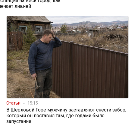
станция на весь город: как
мечает ливней
Статьи
15:15
В Шерловой Горе мужчину заставляют снести забор,
который он поставил там, где годами было
запустение