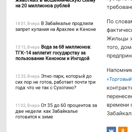
животных в мошенническую схему
на 20 миллионов рублей
требован
По слова
В Забайкалье продлили
14:01, Вчера
запрет купания на Арахлее и Кеноне
фактичес
Жильцы ж
того, до
Вода за 68 миллионов:
13:15, Вчера
ТГК-14 заплатит государству за
предприн
пользование Кеноном и Ингодой
Напомним
Этно-парк, который до
12:33, Вчера
«Торговый
сих пор не готов, работает почти три
контракт
года: что не так с Сухотино?
перенесен
времени 
От 35 до 60 процентов за
11:02, Вчера
две недели: как Забайкалье
Забайкал
готовится к зиме