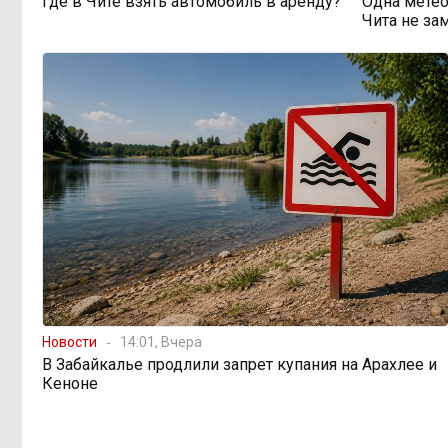
Где в Чите взять автомобиль в аренду?
Одна метео
просят технику, пока чиновники
Чита не за
разводят руками
Правительство РФ
13:44, 6 августа
легализует топливо стандарта
«Евро-2»
Власти: Забайкалье
12:33, 6 августа
переживает туристический бум
«В большинстве
11:05, 6 августа
регионов индексация прошла с 1
января»: почему Забайкалье
задержало повышение зарплат
Новости
14:01, Вчера
бюджетникам
В Забайкалье продлили запрет купания на Арахлее и
Кеноне
В Каларском
10:16, 6 августа
округе подрядчик и чиновник