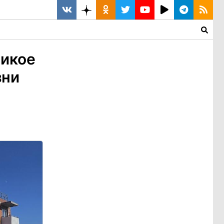
Чикое
зни