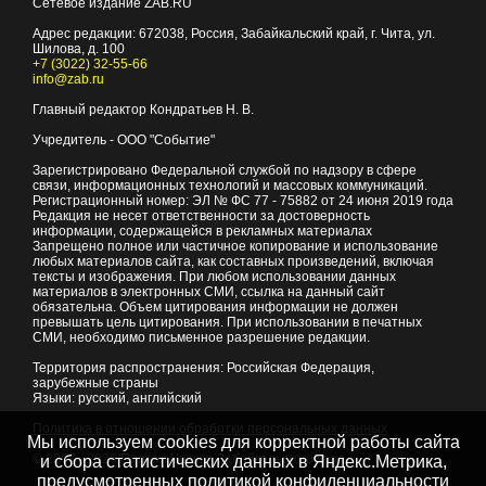
Сетевое издание ZAB.RU
Адрес редакции:
672038
, Россия, Забайкальский край, г.
Чита
,
ул.
Шилова, д. 100
+7 (3022) 32-55-66
info@zab.ru
Главный редактор Кондратьев Н. В.
Учредитель - ООО "Событие"
Зарегистрировано Федеральной службой по надзору в сфере
связи, информационных технологий и массовых коммуникаций.
Регистрационный номер: ЭЛ № ФС 77 - 75882 от 24 июня 2019 года
Редакция не несет ответственности за достоверность
информации, содержащейся в рекламных материалах
Запрещено полное или частичное копирование и использование
любых материалов сайта, как составных произведений, включая
тексты и изображения. При любом использовании данных
материалов в электронных СМИ, ссылка на данный сайт
обязательна. Объем цитирования информации не должен
превышать цель цитирования. При использовании в печатных
СМИ, необходимо письменное разрешение редакции.
Территория распространения: Российская Федерация,
зарубежные страны
Языки: русский, английский
Политика в отношении обработки персональных данных
Мы используем cookies для корректной работы сайта
© 2007 - 2026
Портал Читы и Забайкальского края
и сбора статистических данных в Яндекс.Метрика,
предусмотренных
политикой конфиденциальности