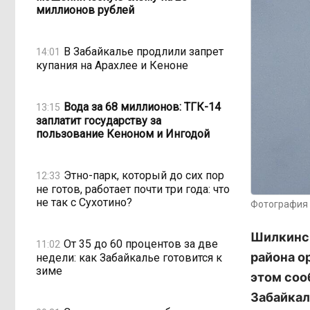
миллионов рублей
В Забайкалье продлили запрет
14:01
купания на Арахлее и Кеноне
Вода за 68 миллионов: ТГК-14
13:15
заплатит государству за
пользование Кеноном и Ингодой
Этно-парк, который до сих пор
12:33
не готов, работает почти три года: что
не так с Сухотино?
Фотография 
Шилкинск
От 35 до 60 процентов за две
11:02
района о
недели: как Забайкалье готовится к
зиме
этом соо
Забайкал