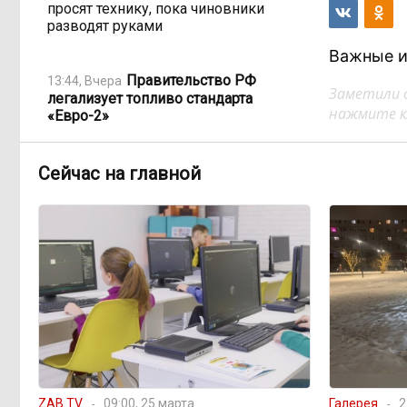
просят технику, пока чиновники
разводят руками
Важные и
Правительство РФ
13:44, Вчера
Заметили 
легализует топливо стандарта
нажмите кл
«Евро-2»
Власти: Забайкалье
Сейчас на главной
12:33, Вчера
переживает туристический бум
«В большинстве
11:05, Вчера
регионов индексация прошла с 1
января»: почему Забайкалье
задержало повышение зарплат
бюджетникам
В Каларском округе
10:16, Вчера
подрядчик и чиновник попали под
уголовные дела
ZAB.TV
09:00, 25 марта
Галерея
2