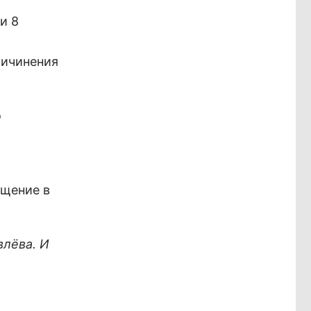
и 8
ричинения
о
ещение в
лёва. И