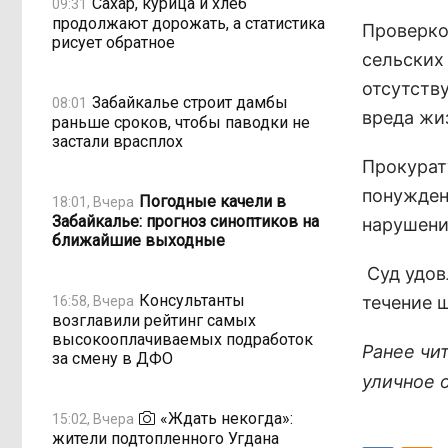
Сахар, курица и хлеб
09:31
продолжают дорожать, а статистика
Проверко
рисует обратное
сельских
отсутств
Забайкалье строит дамбы
08:01
вреда жи
раньше сроков, чтобы паводки не
застали врасплох
Прокурат
понужден
Погодные качели в
18:01, Вчера
Забайкалье: прогноз синоптиков на
нарушени
ближайшие выходные
Суд удов
Консультанты
течение 
16:58, Вчера
возглавили рейтинг самых
высокооплачиваемых подработок
Ранее чи
за смену в ДФО
уличное 
«Ждать некогда»:
15:02, Вчера
жители подтопленного Угдана