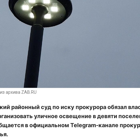
из архива ZAB.RU
ий районный суд по иску прокурора обязал вла
рганизовать уличное освещение в девяти поселе
бщается в официальном Telegram-канале проку
ья.