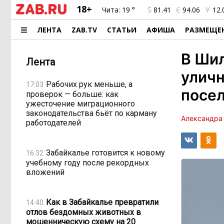
18+
Чита:
19 °
81.41
94.06
12.
ЛЕНТА
ZAB.TV
СТАТЬИ
АФИША
РАЗМЕЩЕ
В Ши
Лента
уличн
Рабочих рук меньше, а
17:03
посе
проверок — больше: как
ужесточение миграционного
законодательства бьёт по карману
Александра
работодателей
Забайкалье готовится к новому
16:32
учебному году после рекордных
вложений
Как в Забайкалье превратили
14:40
отлов бездомных животных в
мошенническую схему на 20