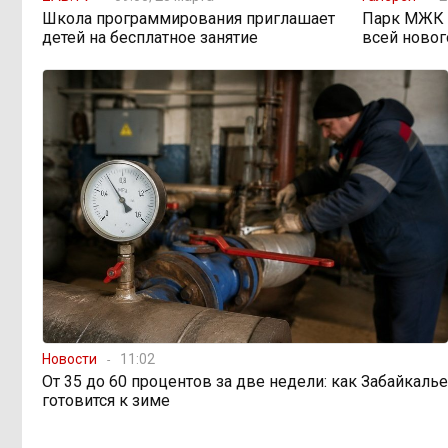
Школа программирования приглашает
Парк МЖК в
детей на бесплатное занятие
всей новог
598 миллионов улетели в
08:38, Вчера
Омск: как Забайкалье провалило
«Чистый воздух»
Депутат Госдумы
08:15, Вчера
объяснил «неполноценность»
женщин библейским сюжетом
Прокуратура начала
08:10, Вчера
проверку из-за раскопок ТГК-14
Когда ждать денег?
19:02, 5 августа
Забайкалье — в списке регионов,
Новости
11:02
где бюджетники могут остаться без
От 35 до 60 процентов за две недели: как Забайкалье
выплат
готовится к зиме