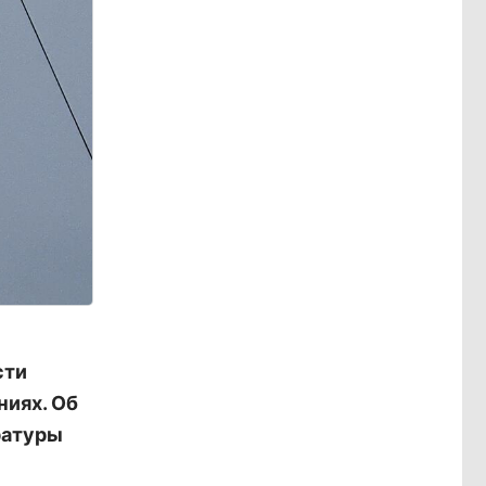
сти
ниях. Об
ратуры