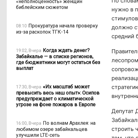
По словам
«неполноценность» женщин
библейским сюжетом
нужно в 
стимулов
Прокуратура начала проверку
08:10
должно с
из-за раскопок ТГК-14
средний 
Когда ждать денег?
19:02, Вчера
Правител
Забайкалье — в списке регионов,
лесопром
где бюджетники могут остаться без
выплат
сопровож
реализац
«Их масштаб может
стратеги
17:30, Вчера
превысить весь наш опыт»: Осипов
внутренн
предупреждает о климатической
угрозе на фоне пожаров в Европе
Депутат 
Забайкал
По волнам Арахлея: на
16:00, Вчера
строить 
любимом озере забайкальцев
улучшили LTE-сеть
том, что 