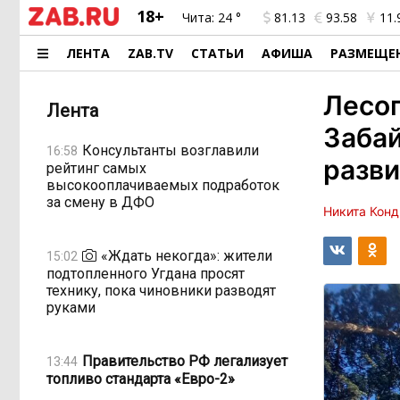
18+
Чита:
24 °
81.13
93.58
11.
ЛЕНТА
ZAB.TV
СТАТЬИ
АФИША
РАЗМЕЩЕ
Лесо
Лента
Забай
Консультанты возглавили
16:58
разви
рейтинг самых
высокооплачиваемых подработок
за смену в ДФО
Никита Конд
«Ждать некогда»: жители
15:02
подтопленного Угдана просят
технику, пока чиновники разводят
руками
Правительство РФ легализует
13:44
топливо стандарта «Евро-2»