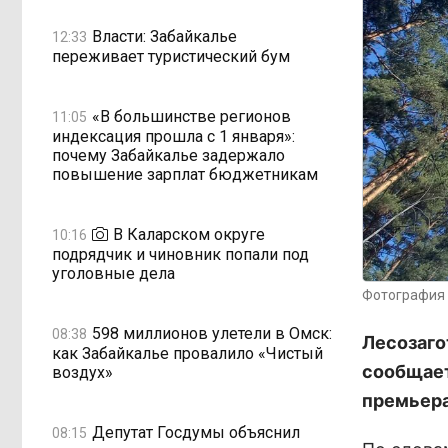
Власти: Забайкалье
12:33
переживает туристический бум
«В большинстве регионов
11:05
индексация прошла с 1 января»:
почему Забайкалье задержало
повышение зарплат бюджетникам
В Каларском округе
10:16
подрядчик и чиновник попали под
уголовные дела
Фотография 
598 миллионов улетели в Омск:
08:38
Лесозагот
как Забайкалье провалило «Чистый
сообщает
воздух»
премьера
Депутат Госдумы объяснил
08:15