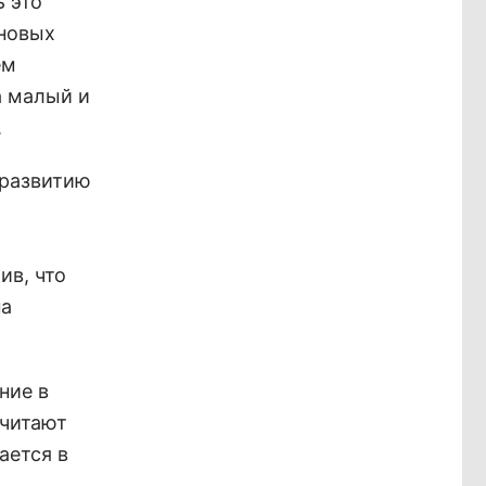
ь это
 новых
ем
а малый и
.
 развитию
ив, что
на
ние в
очитают
ается в