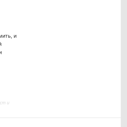
мить, и
й
и
ст и