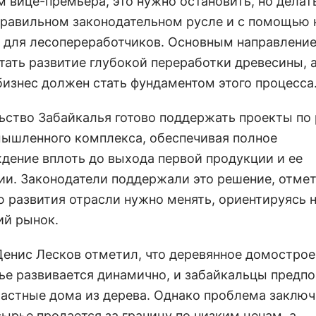
 вице-премьера, это нужно остановить, но делат
правильном законодательном русле и с помощью
 для лесопереработчиков. Основным направлени
тать развитие глубокой переработки древесины, 
бизнес должен стать фундаментом этого процесса
ьство Забайкалья готово поддержать проекты по
ышленного комплекса, обеспечивая полное
дение вплоть до выхода первой продукции и ее
ии. Законодатели поддержали это решение, отмет
ю развития отрасли нужно менять, ориентируясь 
ий рынок.
Денис Лесков отметил, что деревянное домострое
ье развивается динамично, и забайкальцы предп
частные дома из дерева. Однако проблема заключ
сырье продается за границу по низким ценам, а