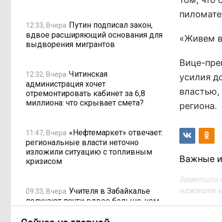
пиломате
Путин подписал закон,
12:33, Вчера
вдвое расширяющий основания для
«Живем в 
выдворения мигрантов
Вице-пре
Читинская
12:32, Вчера
усилия д
администрация хочет
властью,
отремонтировать кабинет за 6,8
миллиона: что скрывает смета?
региона.
«Нефтемаркет» отвечает:
11:47, Вчера
региональные власти неточно
изложили ситуацию с топливным
Важные и
кризисом
Заметили 
нажмите кл
Учителя в Забайкалье
09:33, Вчера
получают почти вдвое больше, чем
в среднем по стране