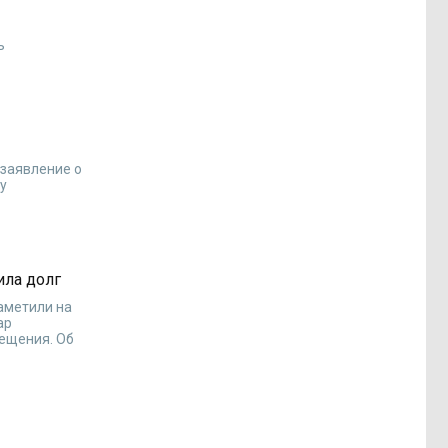
ь
 заявление о
ту
ила долг
аметили на
ар
мещения. Об