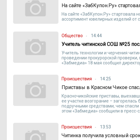
На сайте «ЗабКупон.Ру» стартова
На сайте «ЗабКупон.Ру» стартовала н
ассортимент ювелирных изделий от с
Общество
14:44
Учитель читинской СОШ №25 пос
Учитель технологии и черчения чити
проведении прокурорской проверки, 
«Забмедиа» 18 мая сообщил директо
Происшествия
14:25
Приставы в Красном Чикое спасл
Красночикойские приставы, выехавш
ее участке возгорание – загорелась
подручными средствами, чем спасли
этом «Забмедиа» сообщили в пресс-
Происшествия
13:53
Читинка получила условный срок