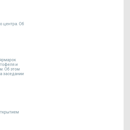
о центра. Об
 ярмарок
ртофеля и
м. Об этом
на заседании
 открытием