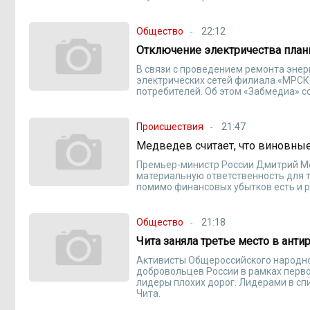
Общество
22:12
Отключение электричества плани
В связи с проведением ремонта эне
электрических сетей филиала «МРСК
потребителей. Об этом «Забмедиа» с
Происшествия
21:47
Медведев считает, что виновны
Премьер-министр России Дмитрий Ме
материальную ответственность для те
помимо финансовых убытков есть и р
Общество
21:18
Чита заняла третье место в анти
Активисты Общероссийского народно
добровольцев России в рамках перво
лидеры плохих дорог. Лидерами в спи
Чита.