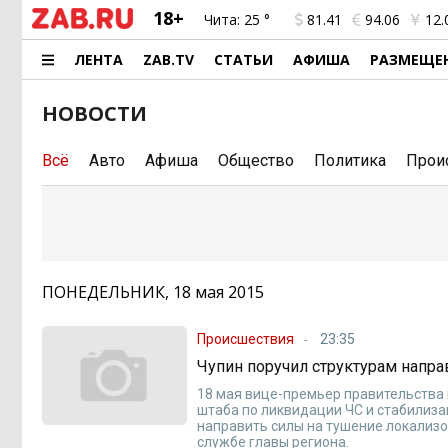
18+
Чита:
25 °
81.41
94.06
12.
ЛЕНТА
ZAB.TV
СТАТЬИ
АФИША
РАЗМЕЩЕ
НОВОСТИ
Всё
Авто
Афиша
Общество
Политика
Прои
ПОНЕДЕЛЬНИК, 18 мая 2015
Происшествия
23:35
Чупин поручил структурам напра
18 мая вице-премьер правительства
штаба по ликвидации ЧС и стабилиза
направить силы на тушение локализо
службе главы региона.