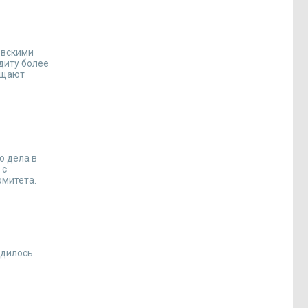
овскими
диту более
общают
о дела в
 с
омитета.
одилось