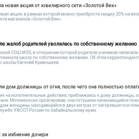
ла новая акция от ювелирного сети «Золотой Век»
овая акция, в рамках которой можно приобрести скидку 20% на вес
ети магазинов «Золотой Век».
ле жалоб родителей уволилась по собственному желанию
нской СОШ №25, в отношении которой родители учеников написали
покинула школу по собственному желанию. Об этом корреспонден
р школы Евгений Кривошеев.
и дом должницы от огня, после чего она полностью оплат
ие на исполнительные действия, приближаясь к дому должницы, з
 баня. Молниеносно среагировав, они потушили начинающийся пож
 дом женщины, находившийся в двух метрах от загоревшегося по
службе УФССП России по Забайкальскому краю.
 за избиение дочери