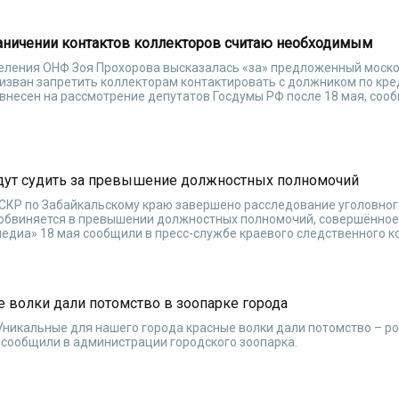
раничении контактов коллекторов считаю необходимым
еления ОНФ Зоя Прохорова высказалась «за» предложенный моск
ризван запретить коллекторам контактировать с должником по кре
т внесен на рассмотрение депутатов Госдумы РФ после 18 мая, со
удут судить за превышение должностных полномочий
СКР по Забайкальскому краю завершено расследование уголовног
 обвиняется в превышении должностных полномочий, совершённое
едиа» 18 мая сообщили в пресс-службе краевого следственного к
 волки дали потомство в зоопарке города
Уникальные для нашего города красные волки дали потомство – р
 сообщили в администрации городского зоопарка.