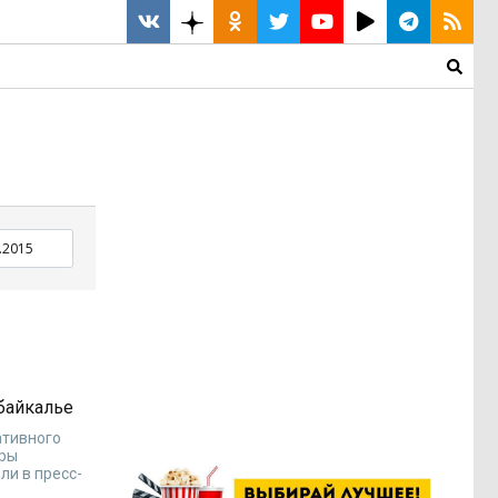
байкалье
ативного
уры
ли в пресс-