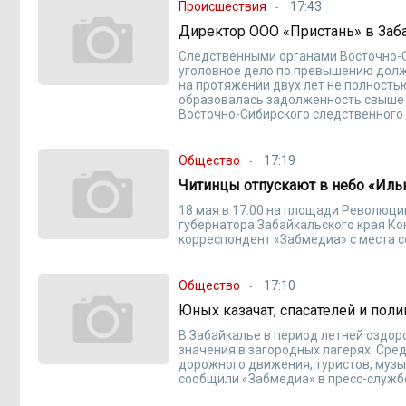
Происшествия
17:43
Директор ООО «Пристань» в Заб
Следственными органами Восточно-С
уголовное дело по превышению долж
на протяжении двух лет не полность
образовалась задолженность свыше 8
Восточно-Сибирского следственного 
Общество
17:19
Читинцы отпускают в небо «Ил
18 мая в 17:00 на площади Революци
губернатора Забайкальского края Ко
корреспондент «Забмедиа» с места с
Общество
17:10
Юных казачат, спасателей и поли
В Забайкалье в период летней оздор
значения в загородных лагерях. Сре
дорожного движения, туристов, музы
сообщили «Забмедиа» в пресс-служб