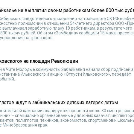
айкалье не выплатил своим работникам более 800 тыс руб
ибирского следственного управления на транспорте СК РФ возбу
ностных полномочий в отношении 54-летнего директора ООО «При
ю выплачивал заработную плану 18 работникам, в результате чего
30 тысяч рублей. Об этом «Замбедиа» сообщили 18 мая в пресс-
управления на транспорте.
ьковского» на площади Революции
и в Чите Молодые коммунисты Забайкалья начали сбор подписей з
нстантина Ильковского и акцию «Отпусти Ильковского», передаёт
обытий.
глотов ждут в забайкальских детских лагерях летом
овительной кампании планируется провести около 30 смен регион
ди них – специально организованные для юных казачат, инспектор
кантов, полиглотов, техников, экономистов, спортсменов и школьн
е Минобразования края.