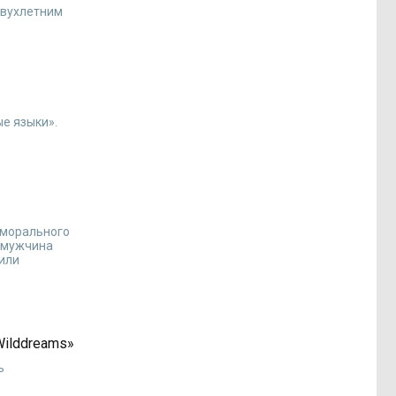
двухлетним
ые языки».
 морального
м мужчина
щили
Wilddreams»
ь