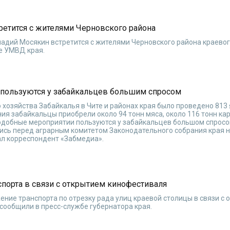
ретится с жителями Черновского района
адий Мосякин встретится с жителями Черновского района краевог
е УМВД края.
пользуются у забайкальцев большим спросом
о хозяйства Забайкалья в Чите и районах края было проведено 813
ния забайкальцы приобрели около 94 тонн мяса, около 116 тонн ка
подобные мероприятии пользуются у забайкальцев большом спросо
ись перед аграрным комитетом Законодательного собрания края 
ал корреспондент «Забмедиа».
спорта в связи с открытием кинофестиваля
ение транспорта по отрезку рада улиц краевой столицы в связи с
сообщили в пресс-службе губернатора края.