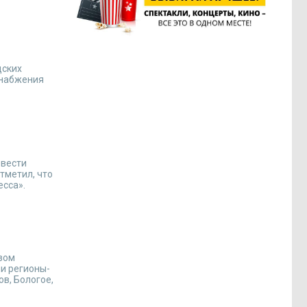
дских
снабжения
ввести
тметил, что
есса».
зом
ли регионы-
в, Бологое,