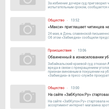
За избиение дочери суд приговорил 
испытательным сроком, сообщается н
Общество
13:52
«Макси» приглашает читинцев н
24 мая, в День славянской письменн
Об этом «Забмедиа» сообщили предс
Происшествия
13:06
Обвиненный в изнасиловании уби
Забайкальский краевой суд отказал
вреда в связи с прекращением уголо
признан виновным в покушении на уб
«Забмедиа» в пресс-службе прокурат
Общество
13:00
На сайте «ЗабКупон.Ру» стартова
На сайте «ЗабКупон.Ру» стартовала н
ассортимент интернет-магазина эрот