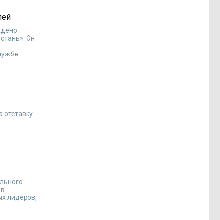
лей
ждено
стань». Он
службе
а отставку
ального
ов
ых лидеров,