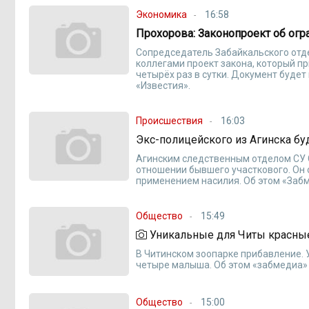
Экономика
16:58
Прохорова: Законопроект об ог
Сопредседатель Забайкальского отд
коллегами проект закона, который п
четырёх раз в сутки. Документ буде
«Известия».
Происшествия
16:03
Экс-полицейского из Агинска б
Агинским следственным отделом СУ 
отношении бывшего участкового. Он
применением насилия. Об этом «Забм
Общество
15:49
Уникальные для Читы красные
В Читинском зоопарке прибавление. 
четыре малыша. Об этом «забмедиа»
Общество
15:00