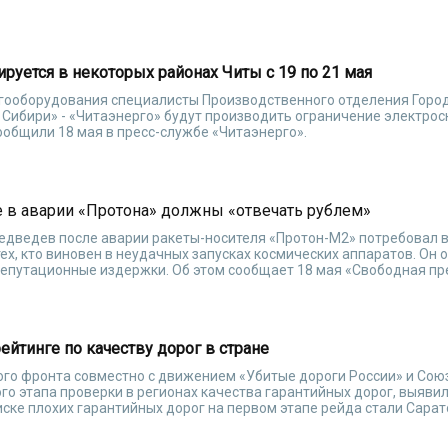
руется в некоторых районах Читы с 19 по 21 мая
ргооборудования специалисты Производственного отделения Горо
 Сибири» - «Читаэнерго» будут производить ограничение электро
ообщили 18 мая в пресс-службе «Читаэнерго».
е в аварии «Протона» должны «отвечать рублем»
дведев после аварии ракеты-носителя «Протон-М2» потребовал 
х, кто виновен в неудачных запусках космических аппаратов. Он о
епутационные издержки. Об этом сообщает 18 мая «Свободная пр
рейтинге по качеству дорог в стране
го фронта совместно с движением «Убитые дороги России» и Сою
го этапа проверки в регионах качества гарантийных дорог, выяви
ске плохих гарантийных дорог на первом этапе рейда стали Сарато