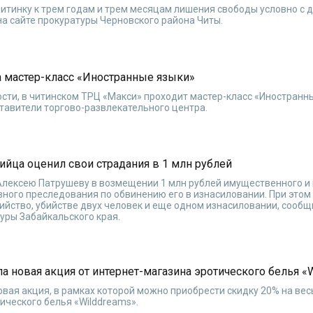
читинку к трем годам и трем месяцам лишения свободы условно с 
а сайте прокуратуры Черновского района Читы.
а мастер-класс «Иностранные языки»
ости, в читинском ТРЦ «Макси» проходит мастер-класс «Иностранн
тавители торгово-развлекательного центра.
йца оценил свои страдания в 1 млн рублей
 Алексею Патрушеву в возмещении 1 млн рублей имущественного и
вного преследования по обвинению его в изнасиловании. При это
ийство, убийстве двух человек и еще одном изнасиловании, сооб
уры Забайкальского края.
ла новая акция от интернет-магазина эротического белья «
овая акция, в рамках которой можно приобрести скидку 20% на вес
ического белья «Wilddreams».