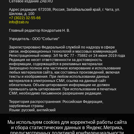
Сетевое издание ZAB.RU
Адрес редакции:
672038
, Россия, Забайкальский край, г.
Чита
,
ул.
Шилова, д. 100
+7 (3022) 32-55-66
info@zab.ru
Главный редактор Кондратьев Н. В.
Учредитель - ООО "Событие"
Зарегистрировано Федеральной службой по надзору в сфере
связи, информационных технологий и массовых коммуникаций.
Регистрационный номер: ЭЛ № ФС 77 - 75882 от 24 июня 2019 года
Редакция не несет ответственности за достоверность
информации, содержащейся в рекламных материалах
Запрещено полное или частичное копирование и использование
любых материалов сайта, как составных произведений, включая
тексты и изображения. При любом использовании данных
материалов в электронных СМИ, ссылка на данный сайт
обязательна. Объем цитирования информации не должен
превышать цель цитирования. При использовании в печатных
СМИ, необходимо письменное разрешение редакции.
Территория распространения: Российская Федерация,
зарубежные страны
Языки: русский, английский
Политика в отношении обработки персональных данных
Мы используем cookies для корректной работы сайта
© 2007 - 2026
Портал Читы и Забайкальского края
и сбора статистических данных в Яндекс.Метрика,
предусмотренных
политикой конфиденциальности