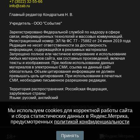
+7 (3022) 32-55-66
info@zab.ru
Главный редактор Кондратьев Н. В.
Учредитель - ООО "Событие"
Зарегистрировано Федеральной службой по надзору в сфере
связи, информационных технологий и массовых коммуникаций.
Регистрационный номер: ЭЛ № ФС 77 - 75882 от 24 июня 2019 года
Редакция не несет ответственности за достоверность
информации, содержащейся в рекламных материалах
Запрещено полное или частичное копирование и использование
любых материалов сайта, как составных произведений, включая
тексты и изображения. При любом использовании данных
материалов в электронных СМИ, ссылка на данный сайт
обязательна. Объем цитирования информации не должен
превышать цель цитирования. При использовании в печатных
СМИ, необходимо письменное разрешение редакции.
Территория распространения: Российская Федерация,
зарубежные страны
Языки: русский, английский
Политика в отношении обработки персональных данных
Мы используем cookies для корректной работы сайта
© 2007 - 2026
Портал Читы и Забайкальского края
и сбора статистических данных в Яндекс.Метрика,
предусмотренных
политикой конфиденциальности
Принять
18+