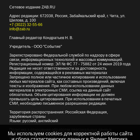
Сетевое издание ZAB.RU
Адрес редакции:
672038
, Россия, Забайкальский край, г.
Чита
,
ул.
Шилова, д. 100
+7 (3022) 32-55-66
info@zab.ru
Главный редактор Кондратьев Н. В.
Учредитель - ООО "Событие"
Зарегистрировано Федеральной службой по надзору в сфере
связи, информационных технологий и массовых коммуникаций.
Регистрационный номер: ЭЛ № ФС 77 - 75882 от 24 июня 2019 года
Редакция не несет ответственности за достоверность
информации, содержащейся в рекламных материалах
Запрещено полное или частичное копирование и использование
любых материалов сайта, как составных произведений, включая
тексты и изображения. При любом использовании данных
материалов в электронных СМИ, ссылка на данный сайт
обязательна. Объем цитирования информации не должен
превышать цель цитирования. При использовании в печатных
СМИ, необходимо письменное разрешение редакции.
Территория распространения: Российская Федерация,
зарубежные страны
Языки: русский, английский
Политика в отношении обработки персональных данных
Мы используем cookies для корректной работы сайта
© 2007 - 2026
Портал Читы и Забайкальского края
и сбора статистических данных в Яндекс.Метрика,