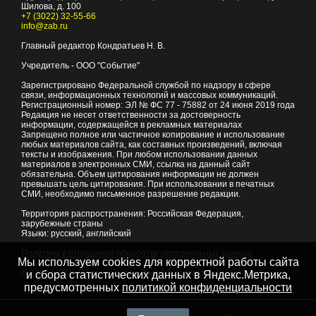
Шилова, д. 100
+7 (3022) 32-55-66
info@zab.ru
Главный редактор Кондратьев Н. В.
Учредитель - ООО "Событие"
Зарегистрировано Федеральной службой по надзору в сфере
связи, информационных технологий и массовых коммуникаций.
Регистрационный номер: ЭЛ № ФС 77 - 75882 от 24 июня 2019 года
Редакция не несет ответственности за достоверность
информации, содержащейся в рекламных материалах
Запрещено полное или частичное копирование и использование
любых материалов сайта, как составных произведений, включая
тексты и изображения. При любом использовании данных
материалов в электронных СМИ, ссылка на данный сайт
обязательна. Объем цитирования информации не должен
превышать цель цитирования. При использовании в печатных
СМИ, необходимо письменное разрешение редакции.
Территория распространения: Российская Федерация,
зарубежные страны
Языки: русский, английский
Политика в отношении обработки персональных данных
Мы используем cookies для корректной работы сайта
© 2007 - 2026
Портал Читы и Забайкальского края
и сбора статистических данных в Яндекс.Метрика,
предусмотренных
политикой конфиденциальности