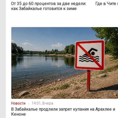
«Их масштаб может
17:30, 5 августа
От 35 до 60 процентов за две недели:
Где в Чите
превысить весь наш опыт»: Осипов
как Забайкалье готовится к зиме
предупреждает о климатической
угрозе на фоне пожаров в Европе
По волнам Арахлея: на
16:00, 5 августа
любимом озере забайкальцев
улучшили LTE-сеть
Путин подписал закон,
12:33, 5 августа
вдвое расширяющий основания для
выдворения мигрантов
Читинская
12:32, 5 августа
администрация хочет
отремонтировать кабинет за 6,8
миллиона: что скрывает смета?
Новости
14:01, Вчера
В Забайкалье продлили запрет купания на Арахлее и
Кеноне
«Нефтемаркет»
11:47, 5 августа