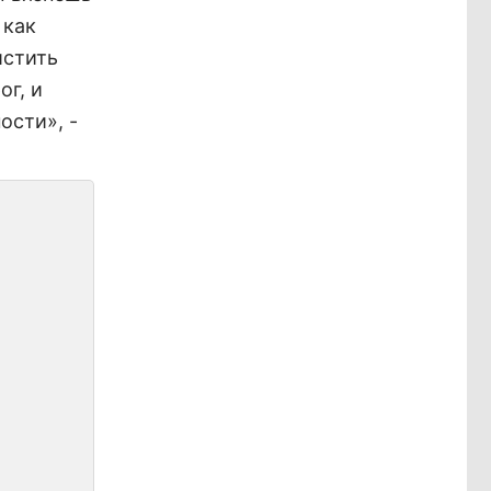
 как
истить
ог, и
ости», -