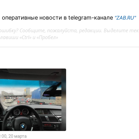
 оперативные новости в telegram-канале
"ZAB.RU"
ошибку? Сообщите, пожалуйста, редакции. Выделите тек
авиши «Ctrl» и «Пробел»
:00, 20 марта