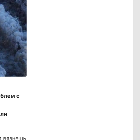
облем с
ели
м вязнешь