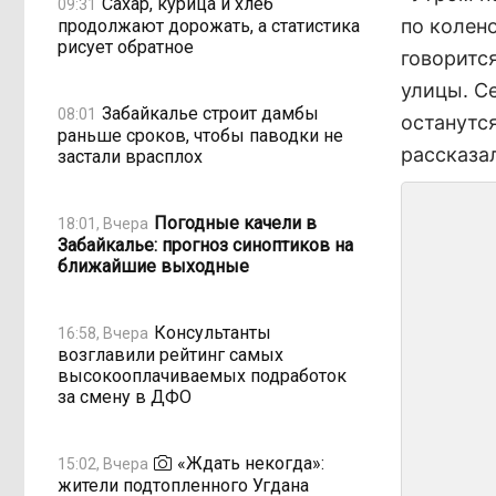
Сахар, курица и хлеб
09:31
по колен
продолжают дорожать, а статистика
рисует обратное
говорится
улицы. Се
Забайкалье строит дамбы
08:01
останутс
раньше сроков, чтобы паводки не
рассказа
застали врасплох
Погодные качели в
18:01, Вчера
Забайкалье: прогноз синоптиков на
ближайшие выходные
Консультанты
16:58, Вчера
возглавили рейтинг самых
высокооплачиваемых подработок
за смену в ДФО
«Ждать некогда»:
15:02, Вчера
жители подтопленного Угдана