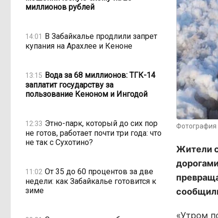
миллионов рублей
В Забайкалье продлили запрет
14:01
купания на Арахлее и Кеноне
Вода за 68 миллионов: ТГК-14
13:15
заплатит государству за
пользование Кеноном и Ингодой
Этно-парк, который до сих пор
12:33
Фотография 
не готов, работает почти три года: что
не так с Сухотино?
Жители с
дорогами 
От 35 до 60 процентов за две
11:02
превраща
недели: как Забайкалье готовится к
зиме
сообщил
«Утром п