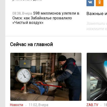
598 миллионов улетели в
Важные и
08:38, Вчера
Омск: как Забайкалье провалило
«Чистый воздух»
Заметили 
нажмите кл
Депутат Госдумы
08:15, Вчера
объяснил «неполноценность»
Сейчас на главной
женщин библейским сюжетом
Прокуратура начала
08:10, Вчера
проверку из-за раскопок ТГК-14
Когда ждать денег?
19:02, 5 августа
Забайкалье — в списке регионов,
где бюджетники могут остаться без
выплат
Новости
11:02, Вчера
ZAB.TV
18