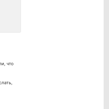
и, что
слать,