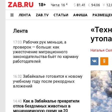
18+
Чита:
16 °
81.41
94.06
12.
ЛЕНТА
ZAB.TV
СТАТЬИ
АФИША
РАЗМЕЩЕ
«Техн
Лента
утопа
Рабочих рук меньше, а
17:03
проверок — больше: как
Наталья Се
ужесточение миграционного
законодательства бьёт по карману
работодателей
Забайкалье готовится к новому
16:32
учебному году после рекордных
вложений
Как в Забайкалье превратили
14:40
отлов бездомных животных в
мошенническую схему на 20