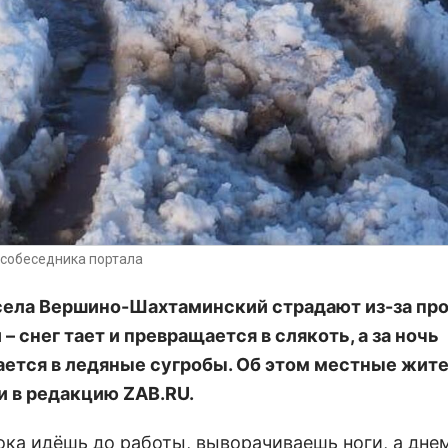
собеседника портала
ела Вершино-Шахтаминский страдают из-за пр
– снег тает и превращается в слякоть, а за ночь
ется в ледяные сугробы. Об этом местные жит
и в редакцию
ZAB.
RU.
ока идёшь до работы, выворачиваешь ноги, а дне