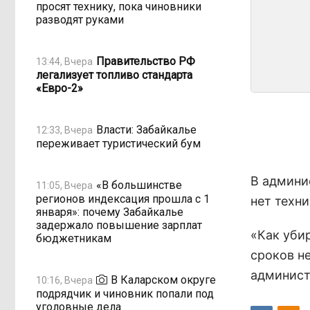
просят технику, пока чиновники
разводят руками
Правительство РФ
13:44, Вчера
легализует топливо стандарта
«Евро-2»
Власти: Забайкалье
12:33, Вчера
переживает туристический бум
В админи
«В большинстве
11:05, Вчера
регионов индексация прошла с 1
нет техни
января»: почему Забайкалье
задержало повышение зарплат
«Как уби
бюджетникам
сроков не
админист
В Каларском округе
10:16, Вчера
подрядчик и чиновник попали под
уголовные дела