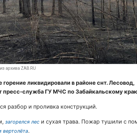
из архива ZAB.RU
 горение ликвидировали
в районе снт. Лесовод,
 пресс-служба ГУ МЧС по Забайкальскому краю
ся разбор и проливка конструкций.
м,
и сухая трава. Пожар тушили с п
загорелся лес
.
и вертолёта