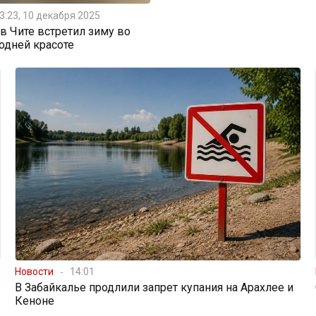
3:23, 10 декабря 2025
 Чите встретил зиму во
одней красоте
Новости
14:01
В Забайкалье продлили запрет купания на Арахлее и
Кеноне