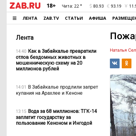
18+
Чита:
22 °
80.93
93.19
11.
ЛЕНТА
ZAB.TV
СТАТЬИ
АФИША
РАЗМЕЩЕ
Пожа
Лента
Наталья Се
Как в Забайкалье превратили
14:40
отлов бездомных животных в
мошенническую схему на 20
миллионов рублей
В Забайкалье продлили запрет
14:01
купания на Арахлее и Кеноне
Вода за 68 миллионов: ТГК-14
13:15
заплатит государству за
пользование Кеноном и Ингодой