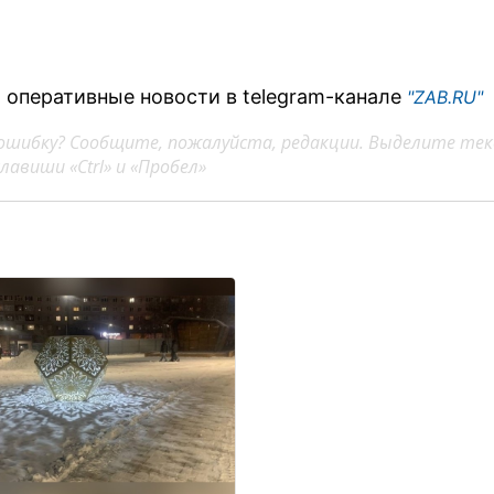
 оперативные новости в telegram-канале
"ZAB.RU"
ошибку? Сообщите, пожалуйста, редакции. Выделите тек
авиши «Ctrl» и «Пробел»