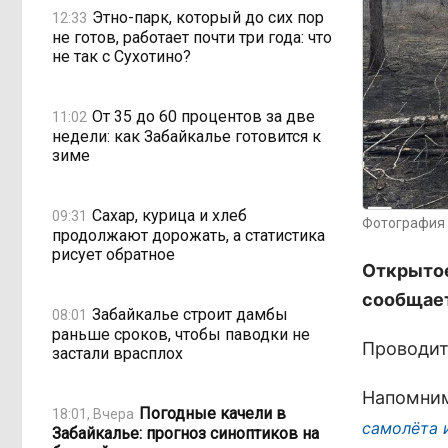
Этно-парк, который до сих пор
12:33
не готов, работает почти три года: что
не так с Сухотино?
От 35 до 60 процентов за две
11:02
недели: как Забайкалье готовится к
зиме
Сахар, курица и хлеб
09:31
Фотография 
продолжают дорожать, а статистика
рисует обратное
Открытое
сообщает
Забайкалье строит дамбы
08:01
раньше сроков, чтобы паводки не
Проводит
застали врасплох
Напомни
Погодные качели в
18:01, Вчера
самолёта 
Забайкалье: прогноз синоптиков на