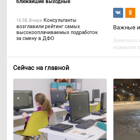
ближайшие выходные
Консультанты
16:58, Вчера
возглавили рейтинг самых
Важные и
высокооплачиваемых подработок
за смену в ДФО
Заметили 
нажмите кл
«Ждать некогда»:
15:02, Вчера
жители подтопленного Угдана
Сейчас на главной
просят технику, пока чиновники
разводят руками
Правительство РФ
13:44, Вчера
легализует топливо стандарта
«Евро-2»
Власти: Забайкалье
12:33, Вчера
переживает туристический бум