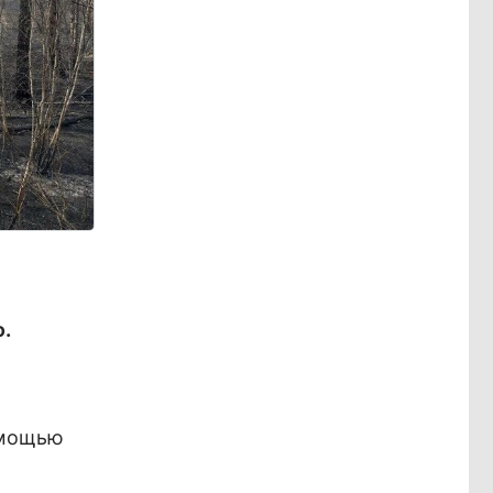
.
омощью