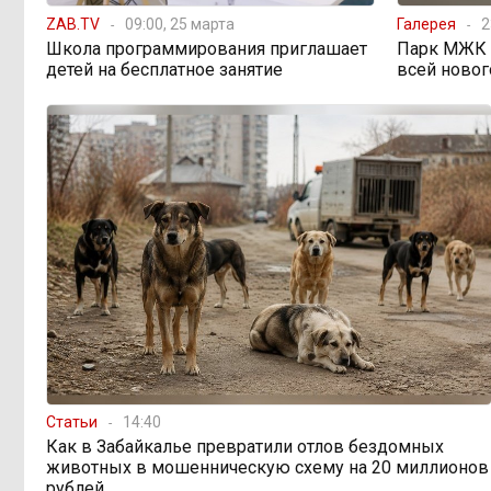
ZAB.TV
09:00, 25 марта
Галерея
2
«В большинстве
11:05, Вчера
Школа программирования приглашает
Парк МЖК в
регионов индексация прошла с 1
детей на бесплатное занятие
всей новог
января»: почему Забайкалье
задержало повышение зарплат
бюджетникам
В Каларском округе
10:16, Вчера
подрядчик и чиновник попали под
уголовные дела
598 миллионов улетели в
08:38, Вчера
Омск: как Забайкалье провалило
«Чистый воздух»
Депутат Госдумы
08:15, Вчера
объяснил «неполноценность»
Статьи
14:40
женщин библейским сюжетом
Как в Забайкалье превратили отлов бездомных
животных в мошенническую схему на 20 миллионов
рублей