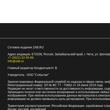
Сетевое издание ZAB.RU
Адрес редакции:
672038
, Россия, Забайкальский край, г.
Чита
,
ул. Шилова
+7 (3022) 32-55-66
info@zab.ru
Главный редактор Кондратьев Н. В.
Учредитель - ООО "Событие"
Зарегистрировано Федеральной службой по надзору в сфере связи, ин
Регистрационный номер: ЭЛ № ФС 77 - 75882 от 24 июня 2019 года
Редакция не несет ответственности за достоверность информации, со
Запрещено полное или частичное копирование и использование любых м
изображения. При любом использовании данных материалов в электро
информации не должен превышать цель цитирования. При использован
Территория распространения: Российская Федерация, зарубежные стр
Языки: русский, английский