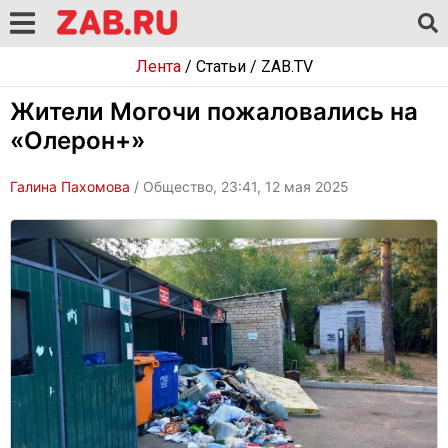
Лента
/
Статьи
/
ZAB.TV
Жители Могочи пожаловались на
«Олерон+»
Галина Пахомова
/ Общество, 23:41, 12 мая 2025