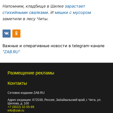
Напомним, кладбище в Шилке
зарастает
стихийными свалками
. И
мешки с мусором
заметили в лесу Читы.
Важные и оперативные новости в telegram-канале
"ZAB.RU"
Размещение рекламы
Контакты
Сетевое издание ZAB.RU
Адрес редакции:
672038
, Россия, Забайкальский край, г.
Чита
,
ул.
Шилова, д. 100
+7 (3022) 32-55-66
info@zab.ru