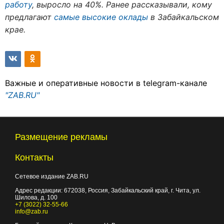
работу
, выросло на 40%. Ранее рассказывали, кому
предлагают
самые высокие оклады
в Забайкальском
крае.
Важные и оперативные новости в telegram-канале
"ZAB.RU"
Размещение рекламы
Контакты
Сетевое издание ZAB.RU
Адрес редакции:
672038
, Россия, Забайкальский край, г.
Чита
,
ул.
Шилова, д. 100
+7 (3022) 32-55-66
info@zab.ru