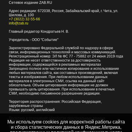
Сетевое издание ZAB.RU
Адрес редакции:
672038
, Россия, Забайкальский край, г.
Чита
,
ул.
Шилова, д. 100
+7 (3022) 32-55-66
info@zab.ru
Главный редактор Кондратьев Н. В.
Учредитель - ООО "Событие"
Зарегистрировано Федеральной службой по надзору в сфере
связи, информационных технологий и массовых коммуникаций.
Регистрационный номер: ЭЛ № ФС 77 - 75882 от 24 июня 2019 года
Редакция не несет ответственности за достоверность
информации, содержащейся в рекламных материалах
Запрещено полное или частичное копирование и использование
любых материалов сайта, как составных произведений, включая
тексты и изображения. При любом использовании данных
материалов в электронных СМИ, ссылка на данный сайт
обязательна. Объем цитирования информации не должен
превышать цель цитирования. При использовании в печатных
СМИ, необходимо письменное разрешение редакции.
Территория распространения: Российская Федерация,
зарубежные страны
Языки: русский, английский
Политика в отношении обработки персональных данных
Мы используем cookies для корректной работы сайта
© 2007 - 2026
Портал Читы и Забайкальского края
и сбора статистических данных в Яндекс.Метрика,