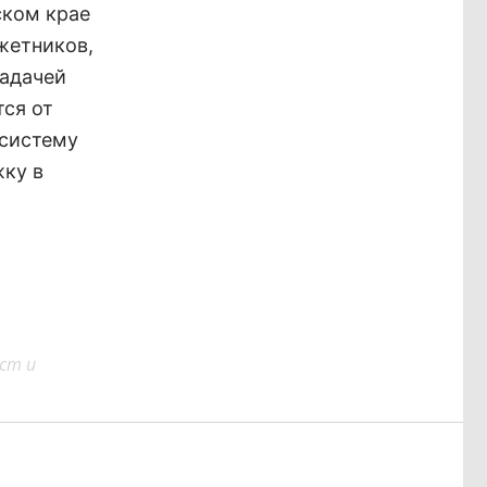
ском крае
жетников,
задачей
тся от
 систему
жку в
ст и