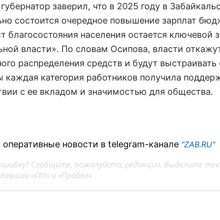
губернатор заверил, что в 2025 году в Забайкаль
ьно состоится очередное повышение зарплат бюд
ст благосостояния населения остается ключевой 
ьной власти». По словам Осипова, власти откажу
ого распределения средств и будут выстраивать
бы каждая категория работников получила поддер
твии с ее вкладом и значимостью для общества.
 оперативные новости в telegram-канале
"ZAB.RU"
ошибку? Сообщите, пожалуйста, редакции. Выделите тек
авиши «Ctrl» и «Пробел»