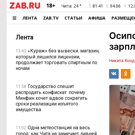
18+
Чита:
24 °
81.41
94.06
12.
ЛЕНТА
ZAB.TV
СТАТЬИ
АФИША
РАЗМЕЩЕ
Осипо
Лента
зарп
«Кураж» без вывески: магазин,
13:43
который лишился лицензии,
Никита Конд
продолжает торговать спиртным по
ночам
Государство спешит
11:58
распродать конфискат: почему
Минфин хочет вдвое сократить
сроки реализации изъятого
имущества
Одна метеостанция на весь
11:02
город: как Чита не замечает ливней