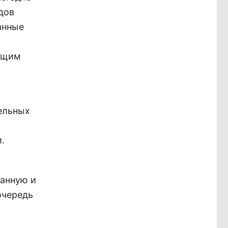
дов
анные
ющим
ельных
.
анную и
очередь