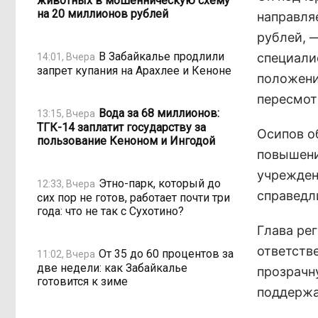
животных в мошенническую схему
на 20 миллионов рублей
направля
рублей, 
В Забайкалье продлили
специали
14:01, Вчера
запрет купания на Арахлее и Кеноне
положени
пересмот
Вода за 68 миллионов:
13:15, Вчера
ТГК-14 заплатит государству за
Осипов о
пользование Кеноном и Ингодой
повышени
учрежден
Этно-парк, который до
12:33, Вчера
справедл
сих пор не готов, работает почти три
года: что не так с Сухотино?
Глава ре
ответств
От 35 до 60 процентов за
11:02, Вчера
две недели: как Забайкалье
прозрачн
готовится к зиме
поддержа