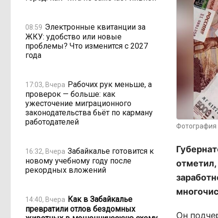
Электронные квитанции за
08:59
ЖКУ: удобство или новые
проблемы? Что изменится с 2027
года
Рабочих рук меньше, а
17:03, Вчера
проверок — больше: как
ужесточение миграционного
законодательства бьёт по карману
работодателей
Фотография 
Губернат
Забайкалье готовится к
16:32, Вчера
новому учебному году после
отметил,
рекордных вложений
заработн
многочис
Как в Забайкалье
14:40, Вчера
превратили отлов бездомных
Он подче