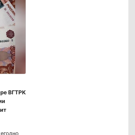
ире ВГТРК
ии
ит
жегодно