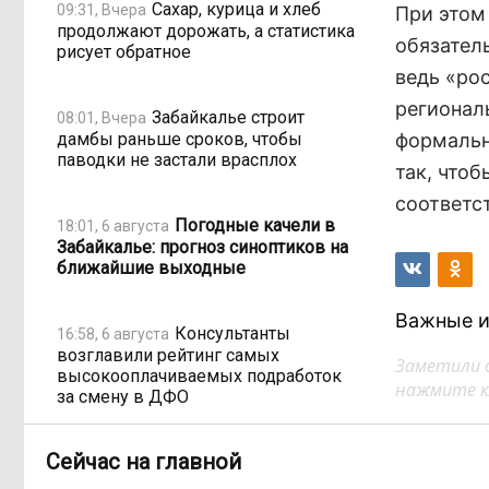
Сахар, курица и хлеб
09:31, Вчера
При этом 
продолжают дорожать, а статистика
обязател
рисует обратное
ведь «ро
регионал
Забайкалье строит
08:01, Вчера
дамбы раньше сроков, чтобы
формальн
паводки не застали врасплох
так, что
соответс
Погодные качели в
18:01, 6 августа
Забайкалье: прогноз синоптиков на
ближайшие выходные
Важные и
Консультанты
16:58, 6 августа
возглавили рейтинг самых
Заметили 
высокооплачиваемых подработок
нажмите кл
за смену в ДФО
Сейчас на главной
«Ждать некогда»:
15:02, 6 августа
жители подтопленного Угдана