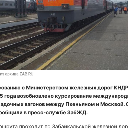
из архива ZAB.RU
сованию с Министерством железных дорог КНДР 
5 года возобновлено курсирование междунаро
адочных вагонов между Пхеньяном и Москвой. 
ообщили в пресс-службе ЗабЖД.
ршрута проходит по Забайкальской железной дор