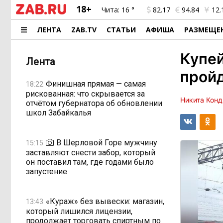
18+
Чита:
16 °
82.17
94.84
12.
ЛЕНТА
ZAB.TV
СТАТЬИ
АФИША
РАЗМЕЩЕ
Купе
Лента
прой
Финишная прямая — самая
18:22
рискованная: что скрывается за
Никита Конд
отчётом губернатора об обновлении
школ Забайкалья
В Шерловой Горе мужчину
15:15
заставляют снести забор, который
он поставил там, где годами было
запустение
«Кураж» без вывески: магазин,
13:43
который лишился лицензии,
продолжает торговать спиртным по