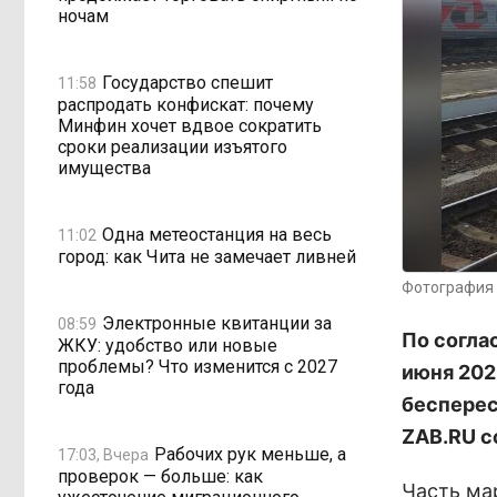
ночам
Государство спешит
11:58
распродать конфискат: почему
Минфин хочет вдвое сократить
сроки реализации изъятого
имущества
Одна метеостанция на весь
11:02
город: как Чита не замечает ливней
Фотография 
Электронные квитанции за
08:59
По согла
ЖКУ: удобство или новые
проблемы? Что изменится с 2027
июня 202
года
бесперес
ZAB.RU с
Рабочих рук меньше, а
17:03, Вчера
проверок — больше: как
Часть ма