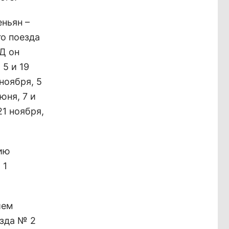
ньян –
го поезда
Д он
5 и 19
 ноября, 5
юня, 7 и
21 ноября,
цию
 1
ием
езда № 2