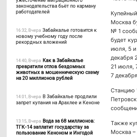
ужесточение миграционного
законодательства бьёт по карману
работодателей
Купейный
Москва б
Забайкалье готовится к
16:32, Вчера
№ 1 сооб
новому учебному году после
будет кур
рекордных вложений
июля, 5 и
декабря 2
Как в Забайкалье
14:40, Вчера
21 июля, 
превратили отлов бездомных
животных в мошенническую схему
7 декабря
на 20 миллионов рублей
Станцию Ч
В Забайкалье продлили
14:01, Вчера
Петровск
запрет купания на Арахлее и Кеноне
сообщени
Вода за 68 миллионов:
13:15, Вчера
Также ку
ТГК-14 заплатит государству за
Москва –
пользование Кеноном и Ингодой