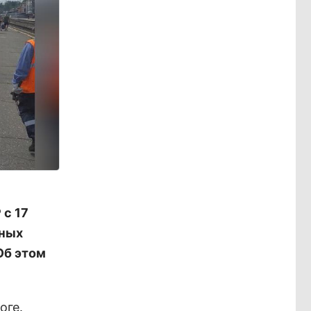
с 17
дных
Об этом
оге.