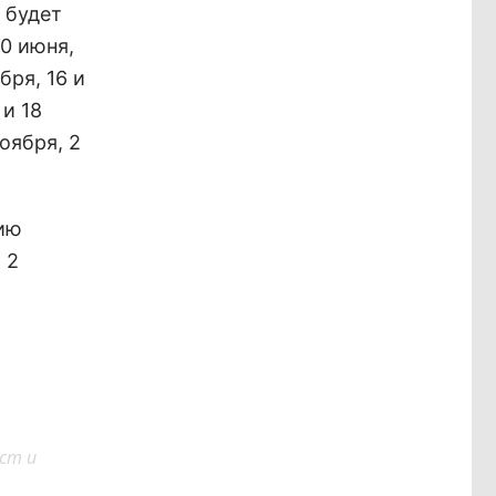
 будет
0 июня,
бря, 16 и
 и 18
ноября, 2
цию
 2
ст и