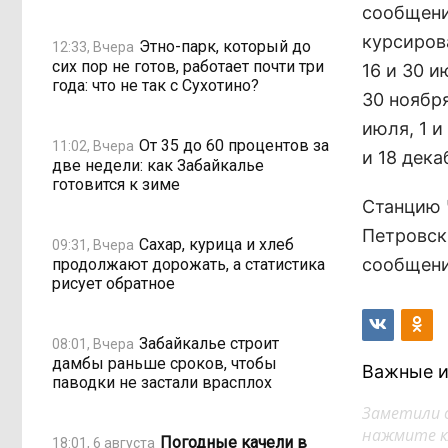
сообщени
курсиров
Этно-парк, который до
12:33, Вчера
сих пор не готов, работает почти три
16 и 30 и
года: что не так с Сухотино?
30 ноября
июля, 1 и 
От 35 до 60 процентов за
11:02, Вчера
и 18 дека
две недели: как Забайкалье
готовится к зиме
Станцию Ч
Петровск
Сахар, курица и хлеб
09:31, Вчера
сообщени
продолжают дорожать, а статистика
рисует обратное
Забайкалье строит
08:01, Вчера
дамбы раньше сроков, чтобы
Важные и
паводки не застали врасплох
Заметили 
нажмите кл
Погодные качели в
18:01, 6 августа