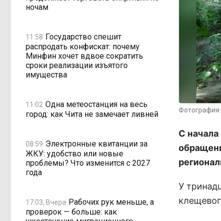
ночам
Государство спешит
11:58
распродать конфискат: почему
Минфин хочет вдвое сократить
сроки реализации изъятого
имущества
Одна метеостанция на весь
11:02
Фотография 
город: как Чита не замечает ливней
С начала
Электронные квитанции за
08:59
обращени
ЖКУ: удобство или новые
регионал
проблемы? Что изменится с 2027
года
У тринад
клещевог
Рабочих рук меньше, а
17:03, Вчера
проверок — больше: как