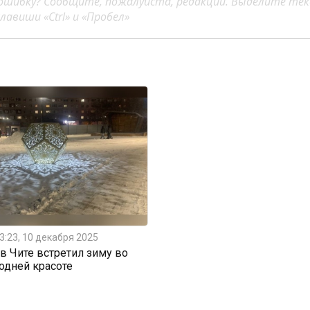
ошибку? Сообщите, пожалуйста, редакции. Выделите тек
авиши «Ctrl» и «Пробел»
3:23, 10 декабря 2025
 Чите встретил зиму во
одней красоте