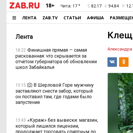
18+
Чита:
17 °
82.17
94.84
12.
ЛЕНТА
ZAB.TV
СТАТЬИ
АФИША
РАЗМЕЩЕ
Клещ
Лента
Александра
Финишная прямая — самая
18:22
рискованная: что скрывается за
отчётом губернатора об обновлении
школ Забайкалья
В Шерловой Горе мужчину
15:15
заставляют снести забор, который
он поставил там, где годами было
запустение
«Кураж» без вывески: магазин,
13:43
который лишился лицензии,
продолжает торговать спиртным по