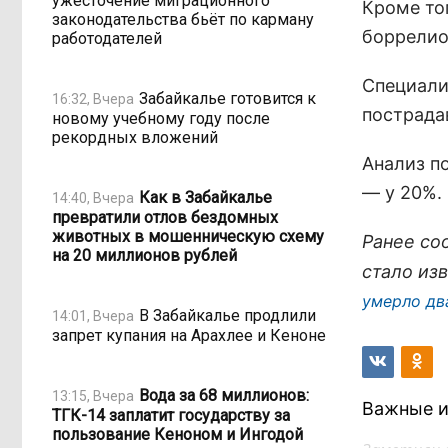
ужесточение миграционного
Кроме то
законодательства бьёт по карману
боррелио
работодателей
Специали
Забайкалье готовится к
16:32, Вчера
пострада
новому учебному году после
рекордных вложений
Анализ п
— у 20%.
Как в Забайкалье
14:40, Вчера
превратили отлов бездомных
животных в мошенническую схему
Ранее со
на 20 миллионов рублей
стало из
умерло дв
В Забайкалье продлили
14:01, Вчера
запрет купания на Арахлее и Кеноне
Вода за 68 миллионов:
13:15, Вчера
Важные и
ТГК-14 заплатит государству за
пользование Кеноном и Ингодой