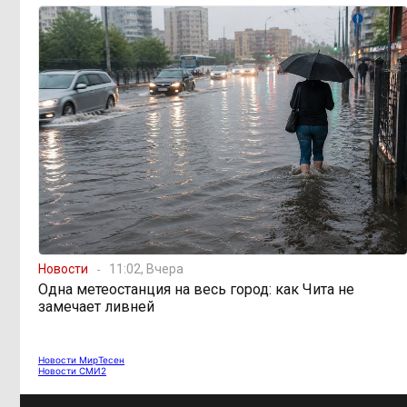
Забайкалье: прогноз синоптиков на
ближайшие выходные
Консультанты
16:58, 6 августа
возглавили рейтинг самых
высокооплачиваемых подработок
за смену в ДФО
«Ждать некогда»:
15:02, 6 августа
жители подтопленного Угдана
просят технику, пока чиновники
разводят руками
Новости
11:02, Вчера
Одна метеостанция на весь город: как Чита не
Правительство РФ
13:44, 6 августа
замечает ливней
легализует топливо стандарта
«Евро-2»
Новости МирТесен
Новости СМИ2
Власти: Забайкалье
12:33, 6 августа