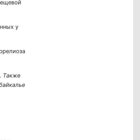
клещевой
нных у
оррелиоза
. Также
абайкалье