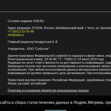
Сетевое издание ZAB.RU
Адрес редакции:
672038
, Россия, Забайкальский край, г.
Чита
,
ул. Шилова
+7 (3022) 32-55-66
info@zab.ru
Главный редактор Кондратьев Н. В.
Учредитель - ООО "Событие"
Зарегистрировано Федеральной службой по надзору в сфере связи, ин
Регистрационный номер: ЭЛ № ФС 77 - 75882 от 24 июня 2019 года
Редакция не несет ответственности за достоверность информации, со
Запрещено полное или частичное копирование и использование любых м
изображения. При любом использовании данных материалов в электро
информации не должен превышать цель цитирования. При использован
Территория распространения: Российская Федерация, зарубежные стр
Языки: русский, английский
Политика в отношении обработки персональных данных
© 2007 - 2026
Портал Читы и Забайкальского края
 сайта и сбора статистических данных в Яндекс.Метрика, 