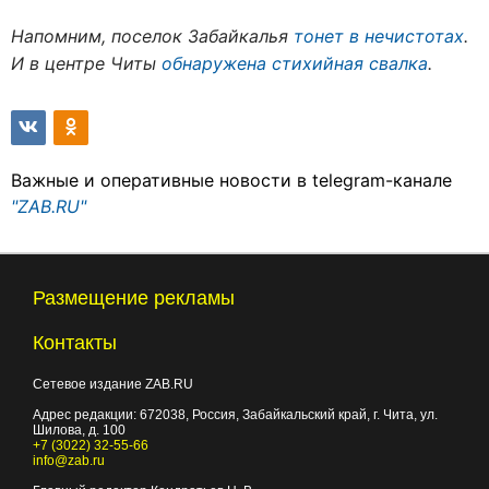
Напомним, поселок Забайкалья
тонет в нечистотах
.
И в центре Читы
обнаружена стихийная свалка
.
Важные и оперативные новости в telegram-канале
"ZAB.RU"
Размещение рекламы
Контакты
Сетевое издание ZAB.RU
Адрес редакции:
672038
, Россия, Забайкальский край, г.
Чита
,
ул.
Шилова, д. 100
+7 (3022) 32-55-66
info@zab.ru