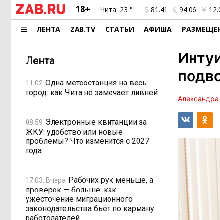
18+
Чита:
23 °
81.41
94.06
12.
ЛЕНТА
ZAB.TV
СТАТЬИ
АФИША
РАЗМЕЩЕ
Интуи
Лента
подво
Одна метеостанция на весь
11:02
город: как Чита не замечает ливней
Александра
Электронные квитанции за
08:59
ЖКУ: удобство или новые
проблемы? Что изменится с 2027
года
Рабочих рук меньше, а
17:03, Вчера
проверок — больше: как
ужесточение миграционного
законодательства бьёт по карману
работодателей