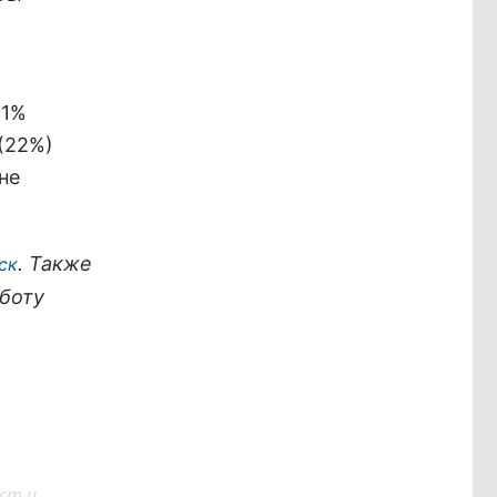
11%
(22%)
не
. Также
ск
боту
ст и