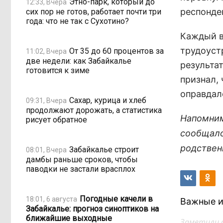
Этно-парк, который до
12:33, Вчера
респонден
сих пор не готов, работает почти три
года: что не так с Сухотино?
Каждый в
трудоустр
От 35 до 60 процентов за
11:02, Вчера
две недели: как Забайкалье
результа
готовится к зиме
признал, 
оправдал
Сахар, курица и хлеб
09:31, Вчера
продолжают дорожать, а статистика
Напомним
рисует обратное
сообщало
родствен
Забайкалье строит
08:01, Вчера
дамбы раньше сроков, чтобы
паводки не застали врасплох
Погодные качели в
18:01, 6 августа
Важные и
Забайкалье: прогноз синоптиков на
ближайшие выходные
Заметили 