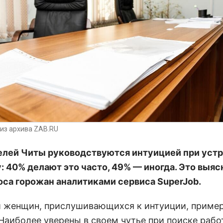
из архива ZAB.RU
лей Читы руководствуются интуицией при уст
у: 40% делают это часто, 49% — иногда. Это выяс
оса горожан аналитиками сервиса SuperJob.
 женщин, прислушивающихся к интуиции, приме
 Наиболее уверены в своем чутье при поиске раб