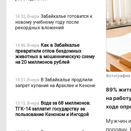
Забайкалье готовится к
16:32, Вчера
новому учебному году после
рекордных вложений
Как в Забайкалье
14:40, Вчера
превратили отлов бездомных
животных в мошенническую схему
на 20 миллионов рублей
Фотография 
В Забайкалье продлили
14:01, Вчера
запрет купания на Арахлее и Кеноне
89% жите
на работ
Вода за 68 миллионов:
13:15, Вчера
ходе опр
ТГК-14 заплатит государству за
пользование Кеноном и Ингодой
Мужчин и
поровну.