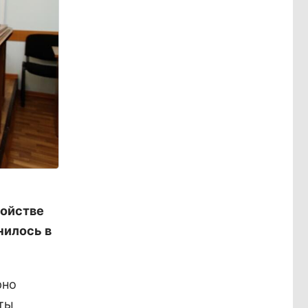
ройстве
нилось в
рно
оты