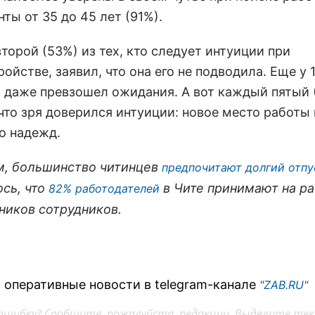
ты от 35 до 45 лет (91%).
торой (53%) из тех, кто следует интуиции при
ойстве, заявил, что она его не подводила. Еще у 
т даже превзошел ожидания. А вот каждый пятый 
что зря доверился интуиции: новое место работы 
о надежд.
, большинство читинцев
предпочитают долгий отпу
сь, что
в Чите принимают на ра
82% работодателей
ников сотрудников.
 оперативные новости в telegram-канале
"ZAB.RU"
ошибку? Сообщите, пожалуйста, редакции. Выделите тек