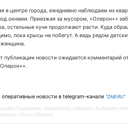
я в центре города, ежедневно наблюдаем из квар
под окнами. Приезжая за мусором, «Олерон+» заб
ра, остальные кучи продолжают расти. Куда обра
имо, пока крысы не побегут. А ведь рядом детски
 женщина.
т публикации новости ожидается комментарий от
Олерон+».
 оперативные новости в telegram-канале
"ZAB.RU"
ошибку? Сообщите, пожалуйста, редакции. Выделите тек
авиши «Ctrl» и «Пробел»