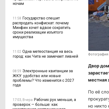
ночам
Государство спешит
11:58
распродать конфискат: почему
Минфин хочет вдвое сократить
сроки реализации изъятого
имущества
Одна метеостанция на весь
11:02
Фотография 
город: как Чита не замечает ливней
Двор дома
Электронные квитанции за
08:59
зарастае
ЖКУ: удобство или новые
местная 
проблемы? Что изменится с 2027
года
По её сло
прокурат
Рабочих рук меньше, а
17:03, Вчера
проверок — больше: как
но никто