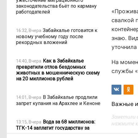
ужесточение миграционного
законодательства бьёт по карману
«Прожива
работодателей
свалкой 
контейне
Забайкалье готовится к
16:32, Вчера
новому учебному году после
знаю. Вид
рекордных вложений
уточнила
Как в Забайкалье
14:40, Вчера
На момен
превратили отлов бездомных
службы «
животных в мошенническую схему
на 20 миллионов рублей
В Забайкалье продлили
14:01, Вчера
запрет купания на Арахлее и Кеноне
Важные и
Заметили 
Вода за 68 миллионов:
13:15, Вчера
нажмите кл
ТГК-14 заплатит государству за
пользование Кеноном и Ингодой