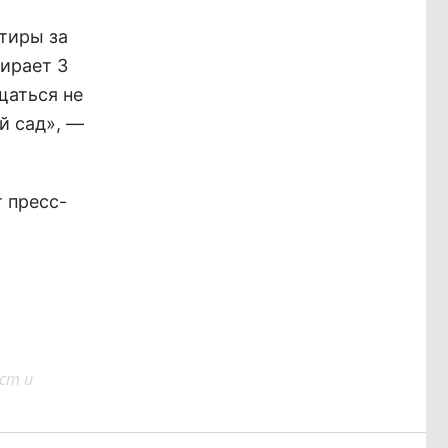
тиры за
ирает 3
щаться не
й сад», —
 пресс-
ст и