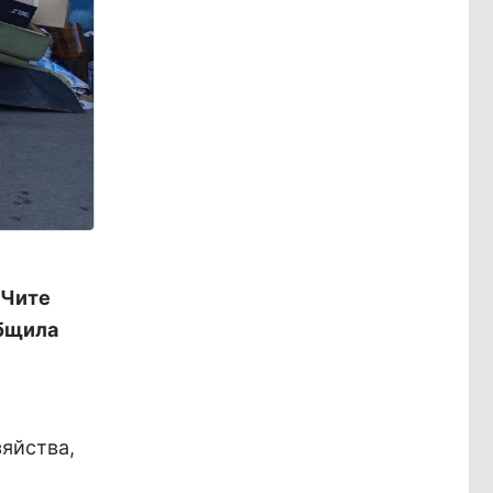
 Чите
общила
яйства,