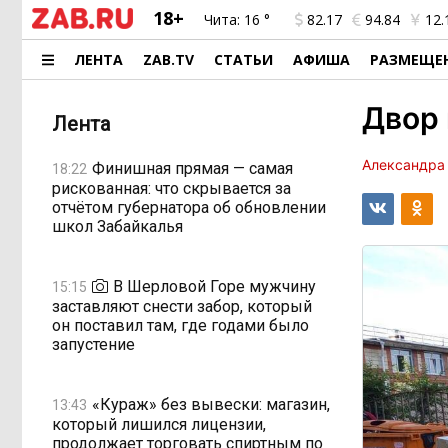
18+
Чита:
16 °
82.17
94.84
12.
ЛЕНТА
ZAB.TV
СТАТЬИ
АФИША
РАЗМЕЩЕ
Двор 
Лента
Александра
Финишная прямая — самая
18:22
рискованная: что скрывается за
отчётом губернатора об обновлении
школ Забайкалья
В Шерловой Горе мужчину
15:15
заставляют снести забор, который
он поставил там, где годами было
запустение
«Кураж» без вывески: магазин,
13:43
который лишился лицензии,
продолжает торговать спиртным по