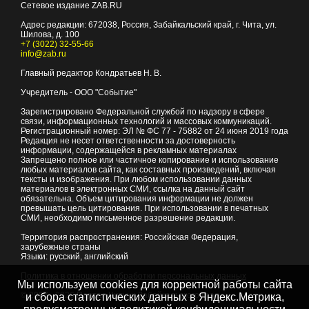
Сетевое издание ZAB.RU
Адрес редакции:
672038
, Россия, Забайкальский край, г.
Чита
,
ул.
Шилова, д. 100
+7 (3022) 32-55-66
info@zab.ru
Главный редактор Кондратьев Н. В.
Учредитель - ООО "Событие"
Зарегистрировано Федеральной службой по надзору в сфере
связи, информационных технологий и массовых коммуникаций.
Регистрационный номер: ЭЛ № ФС 77 - 75882 от 24 июня 2019 года
Редакция не несет ответственности за достоверность
информации, содержащейся в рекламных материалах
Запрещено полное или частичное копирование и использование
любых материалов сайта, как составных произведений, включая
тексты и изображения. При любом использовании данных
материалов в электронных СМИ, ссылка на данный сайт
обязательна. Объем цитирования информации не должен
превышать цель цитирования. При использовании в печатных
СМИ, необходимо письменное разрешение редакции.
Территория распространения: Российская Федерация,
зарубежные страны
Языки: русский, английский
Политика в отношении обработки персональных данных
Мы используем cookies для корректной работы сайта
© 2007 - 2026
Портал Читы и Забайкальского края
и сбора статистических данных в Яндекс.Метрика,