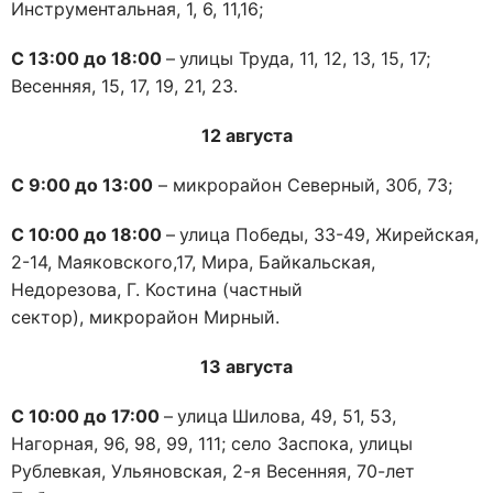
Инструментальная, 1, 6, 11,16;
С 1
3
:00 до 18
:00
–
улицы Труда, 11, 12, 13, 15, 17;
Весенняя, 15, 17, 19, 21, 23.
12
августа
С 9:00 до 1
3
:00
– микрорайон Северный, 30б, 73;
С 10
:00 до 1
8
:00
–
улица Победы, 33-49, Жирейская,
2-14, Маяковского,17, Мира, Байкальская,
Недорезова, Г. Костина (частный
сектор), микрорайон Мирный.
13
августа
С
10
:00 до 1
7
:00
–
улица
Шилова, 49, 51, 53,
Нагорная, 96, 98, 99, 111; село Заспока, улицы
Рублевкая, Ульяновская, 2-я Весенняя, 70-лет