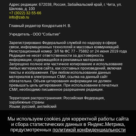
Адрес редакции:
672038
, Россия, Забайкальский край, г.
Чита
,
ул.
Шилова, д. 100
+7 (3022) 32-55-66
info@zab.ru
Главный редактор Кондратьев Н. В.
Учредитель - ООО "Событие"
Зарегистрировано Федеральной службой по надзору в сфере
связи, информационных технологий и массовых коммуникаций.
Регистрационный номер: ЭЛ № ФС 77 - 75882 от 24 июня 2019 года
Редакция не несет ответственности за достоверность
информации, содержащейся в рекламных материалах
Запрещено полное или частичное копирование и использование
любых материалов сайта, как составных произведений, включая
тексты и изображения. При любом использовании данных
материалов в электронных СМИ, ссылка на данный сайт
обязательна. Объем цитирования информации не должен
превышать цель цитирования. При использовании в печатных
СМИ, необходимо письменное разрешение редакции.
Территория распространения: Российская Федерация,
зарубежные страны
Языки: русский, английский
Политика в отношении обработки персональных данных
Мы используем cookies для корректной работы сайта
© 2007 - 2026
Портал Читы и Забайкальского края
и сбора статистических данных в Яндекс.Метрика,
предусмотренных
политикой конфиденциальности