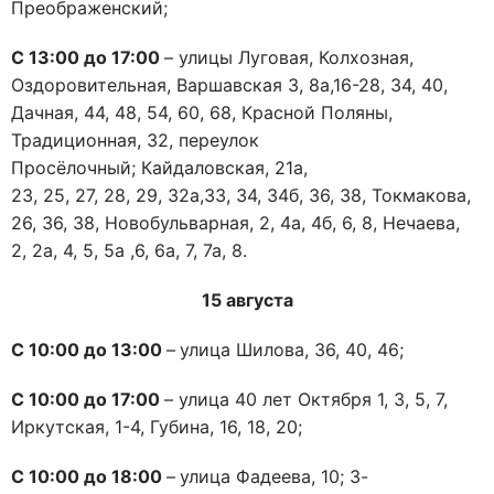
Преображенский;
С 1
3
:00 до 17
:00
– улицы Луговая, Колхозная,
Оздоровительная, Варшавская 3, 8а,16-28, 34, 40,
Дачная, 44, 48, 54, 60, 68, Красной Поляны,
Традиционная, 32, переулок
Просёлочный; Кайдаловская, 21а,
23, 25, 27, 28, 29, 32а,33, 34, 34б, 36, 38, Токмакова,
26, 36, 38, Новобульварная, 2, 4а, 4б, 6, 8, Нечаева,
2, 2а, 4, 5, 5а ,6, 6а, 7, 7а, 8.
1
5
августа
С 10:00 до 13
:00
–
улица Шилова, 36, 40, 46;
С 10:00 до 1
7
:00
– улица 40 лет Октября 1, 3, 5, 7,
Иркутская, 1-4, Губина, 16, 18, 20;
С 1
0
:00 до 1
8
:00
–
улица Фадеева, 10; 3-