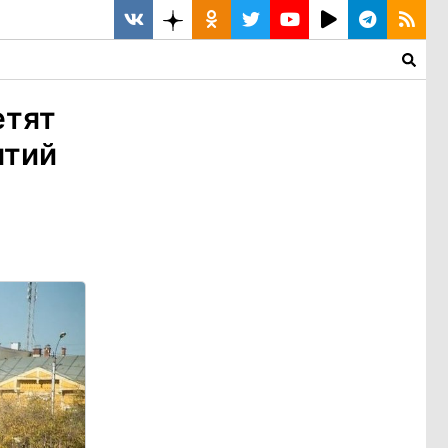
етят
ятий