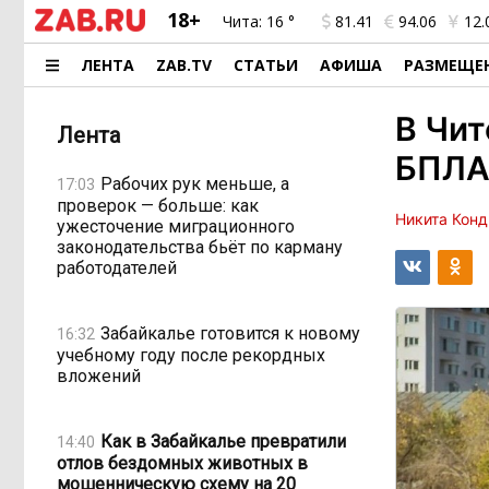
18+
Чита:
16 °
81.41
94.06
12.
ЛЕНТА
ZAB.TV
СТАТЬИ
АФИША
РАЗМЕЩЕ
В Чит
Лента
БПЛА
Рабочих рук меньше, а
17:03
проверок — больше: как
Никита Конд
ужесточение миграционного
законодательства бьёт по карману
работодателей
Забайкалье готовится к новому
16:32
учебному году после рекордных
вложений
Как в Забайкалье превратили
14:40
отлов бездомных животных в
мошенническую схему на 20