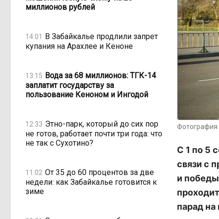
миллионов рублей
В Забайкалье продлили запрет
14:01
купания на Арахлее и Кеноне
Вода за 68 миллионов: ТГК-14
13:15
заплатит государству за
пользование Кеноном и Ингодой
Этно-парк, который до сих пор
12:33
Фотография 
не готов, работает почти три года: что
не так с Сухотино?
С 1 по 5
связи с 
От 35 до 60 процентов за две
11:02
и победы
недели: как Забайкалье готовится к
зиме
проходит
парад на