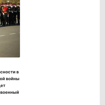
асности в
вой войны
дет
 военный