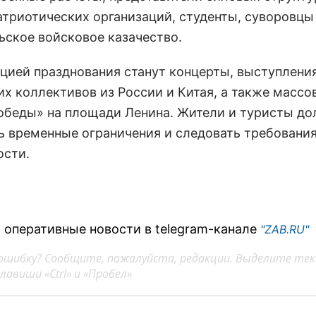
атриотических организаций, студенты, суворовцы
ьское войсковое казачество.
цией празднования станут концерты, выступлени
их коллективов из России и Китая, а также массо
обеды» на площади Ленина. Жители и туристы д
ь временные ограничения и следовать требовани
ости.
 оперативные новости в telegram-канале
"ZAB.RU"
ошибку? Сообщите, пожалуйста, редакции. Выделите тек
авиши «Ctrl» и «Пробел»