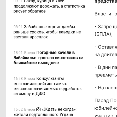
представ
Сахар, курица и хлеб
09:31
продолжают дорожать, а статистика
рисует обратное
Власти г
- Запрещ
Забайкалье строит дамбы
08:01
раньше сроков, чтобы паводки не
(БПЛА),
застали врасплох
- Оставл
Погодные качели в
18:01, Вчера
на длите
Забайкалье: прогноз синоптиков на
ближайшие выходные
- В дни 
предметы
Консультанты
16:58, Вчера
возглавили рейтинг самых
- На пло
высокооплачиваемых подработок
за смену в ДФО
Парад По
юбилейно
«Ждать некогда»:
15:02, Вчера
жители подтопленного Угдана
участие 