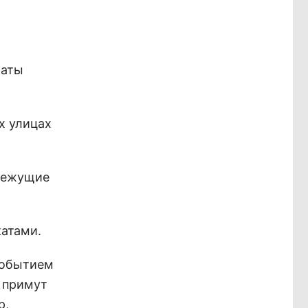
раты
х улицах
 режущие
катами.
событием
 примут
р,