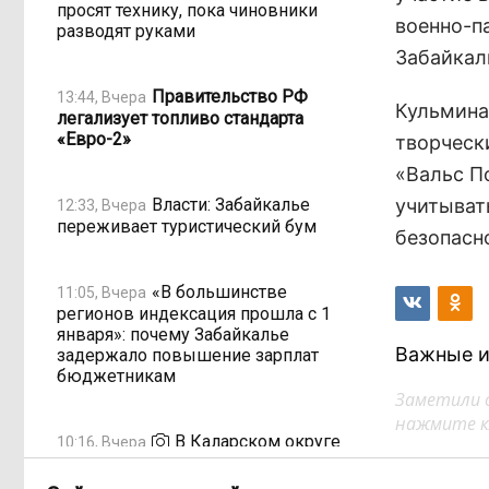
просят технику, пока чиновники
военно-п
разводят руками
Забайкал
Правительство РФ
13:44, Вчера
Кульмина
легализует топливо стандарта
«Евро-2»
творческ
«Вальс П
Власти: Забайкалье
учитыват
12:33, Вчера
переживает туристический бум
безопасн
«В большинстве
11:05, Вчера
регионов индексация прошла с 1
января»: почему Забайкалье
Важные и
задержало повышение зарплат
бюджетникам
Заметили 
нажмите кл
В Каларском округе
10:16, Вчера
подрядчик и чиновник попали под
уголовные дела